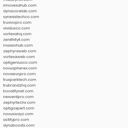
innovexahub.com
dynacorelab.com
synexistechco.com
truvivopro.com
vividusco.com
vortexahq.com
zenithifyit.com
maxxiohub.com
zephyraweb.com
vortexaweb.com
optigeniusco.com
novuspherex.com
novaevopro.com
trusparktech.com
trubrandzhq.com
boostifynet.com
nexventpro.com
zephyrtechx.com
optigoxpert.com
novuswayz.com
actifypro.com
dynaboostx.com