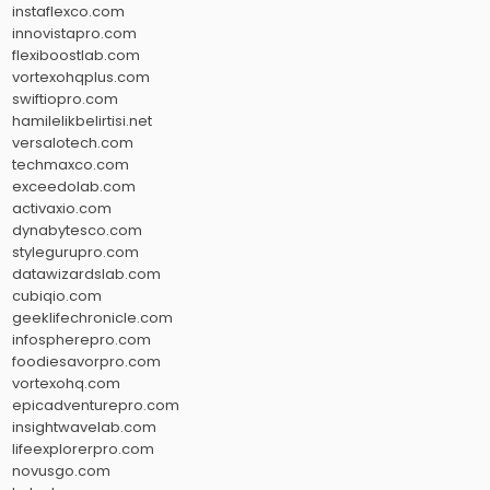
instaflexco.com
innovistapro.com
flexiboostlab.com
vortexohqplus.com
swiftiopro.com
hamilelikbelirtisi.net
versalotech.com
techmaxco.com
exceedolab.com
activaxio.com
dynabytesco.com
stylegurupro.com
datawizardslab.com
cubiqio.com
geeklifechronicle.com
infospherepro.com
foodiesavorpro.com
vortexohq.com
epicadventurepro.com
insightwavelab.com
lifeexplorerpro.com
novusgo.com