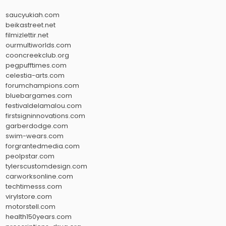
saucyukiah.com
beikastreet.net
filmizlettir.net
ourmultiworlds.com
cooncreekclub.org
pegpufftimes.com
celestia-arts.com
forumchampions.com
bluebargames.com
festivaldelamalou.com
firstsigninnovations.com
garberdodge.com
swim-wears.com
forgrantedmedia.com
peolpstar.com
tylerscustomdesign.com
carworksonline.com
techtimesss.com
virylstore.com
motorstell.com
health150years.com