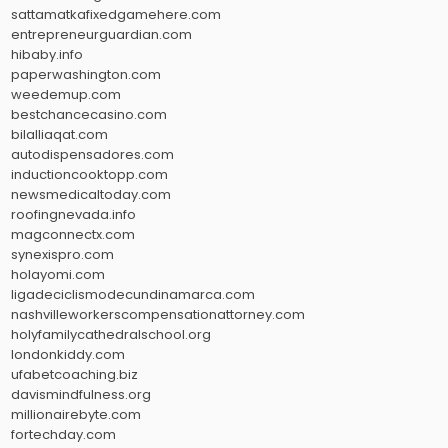
sattamatkafixedgamehere.com
entrepreneurguardian.com
hibaby.info
paperwashington.com
weedemup.com
bestchancecasino.com
bilalliaqat.com
autodispensadores.com
inductioncooktopp.com
newsmedicaltoday.com
roofingnevada.info
magconnectx.com
synexispro.com
holayomi.com
ligadeciclismodecundinamarca.com
nashvilleworkerscompensationattorney.com
holyfamilycathedralschool.org
londonkiddy.com
ufabetcoaching.biz
davismindfulness.org
millionairebyte.com
fortechday.com