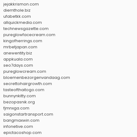
jejakkrismon.com
diemthole.biz
ufabetkk.com
allquickmedia.com
technewsgazette.com
pureglowfacecream.com
kingofherrings.com
mrbetjapan.com
anewentity.biz
appkuala.com
seo7days.com
pureglowcream.com
bloemenbezorgenvandaag.com
secrettohairgrowth.com
tasteofthaitogo.com
bunnynkitty.com
bezopasnik.org
fjmnxga.com
saigonstartransport.com
bangmaxwin.com
infonetive.com
epictacoshop.com