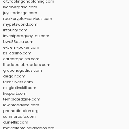
cityroofingandplannig.com
ivdabergasa.com
juyultadesga.com
real-crypto-services.com
mypetzworld.com
infounty.com
investparaguay-eu.com
bwc88asia.com
extrem-poker.com
ks-casino.com
carcarepoints.com
thedoodlebreeders.com
grupohugodias.com
deqair.com
techsilvers.com
ningkatinskill.com
fivsport.com
templatedzine.com
lawinfoadvice.com
phenqdietplan.org
sumnercafe.com
dunetflix.com
movimientoindignados.org