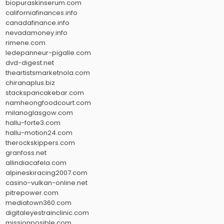
biopuraskinserum.com
californiafinances.info
canadafinance.info
nevadamoney.info
rimene.com
ledepanneur-pigalle.com
dvd-digest.net
theartistsmarketnola.com
chiranaplus.biz
stackspancakebar.com
namheongfoodcourt.com
milanoglasgow.com
hallu-forte3.com
hallu-motion24.com
therockskippers.com
granfoss.net
allindiacafela.com
alpineskiracing2007.com
casino-vulkan-online.net
pitrepower.com
mediatown360.com
digitaleyestrainclinic.com
missionposible.com