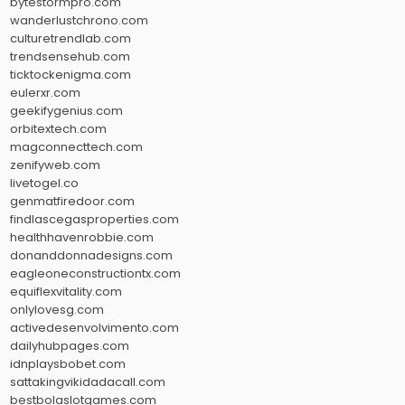
bytestormpro.com
wanderlustchrono.com
culturetrendlab.com
trendsensehub.com
ticktockenigma.com
eulerxr.com
geekifygenius.com
orbitextech.com
magconnecttech.com
zenifyweb.com
livetogel.co
genmatfiredoor.com
findlascegasproperties.com
healthhavenrobbie.com
donanddonnadesigns.com
eagleoneconstructiontx.com
equiflexvitality.com
onlylovesg.com
activedesenvolvimento.com
dailyhubpages.com
idnplaysbobet.com
sattakingvikidadacall.com
bestbolaslotgames.com