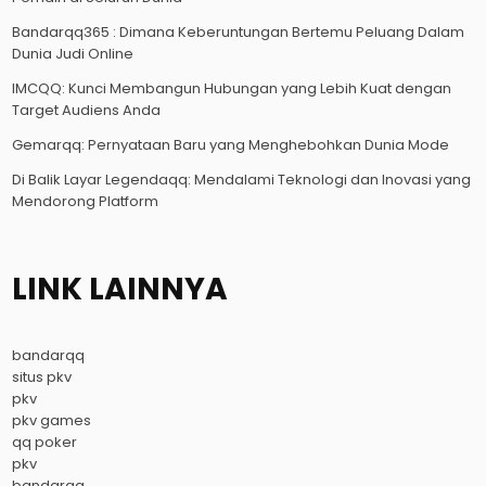
Bandarqq365 : Dimana Keberuntungan Bertemu Peluang Dalam
Dunia Judi Online
IMCQQ: Kunci Membangun Hubungan yang Lebih Kuat dengan
Target Audiens Anda
Gemarqq: Pernyataan Baru yang Menghebohkan Dunia Mode
Di Balik Layar Legendaqq: Mendalami Teknologi dan Inovasi yang
Mendorong Platform
LINK LAINNYA
bandarqq
situs pkv
pkv
pkv games
qq poker
pkv
bandarqq