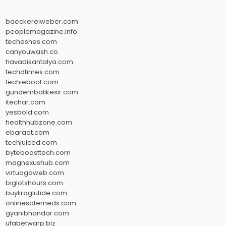
baeckereiweber.com
peoplemagazine.info
techashes.com
canyouwash.co
havadisantalya.com
techdtimes.com
techieboot.com
gundembalikesir.com
itechar.com
yesbold.com
healthhubzone.com
ebaraat.com
techjuiced.com
byteboosttech.com
magnexushub.com
virtuogoweb.com
biglotshours.com
buyliraglutide.com
onlinesafemeds.com
gyanibhandar.com
ufabetwarp.biz