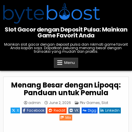
Skip
to
content
Slot Gacor dengan Deposit Pulsa: Mainkan
Game Favorit Anda
Mainkan slot gacor dengan deposit pulsa dan nikmati game favorit
Anda kapan saja. Dapatkan peluang menang besar dengan
transaksi yang mudah dan praktis.
Menu
Menang Besar dengan Lipoqq:
Panduan untuk Pemula
Posted
admin
June 2, 2026
Pkv Games
,
Slot
in
X
Facebook
Reddit
VK
Digg
Linkedin
Mix