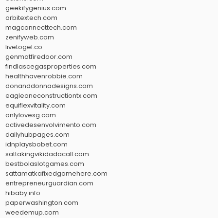
geekifygenius.com
orbitextech.com
magconnecttech.com
zenifyweb.com
livetogel.co
genmatfiredoor.com
findlascegasproperties.com
healthhavenrobbie.com
donanddonnadesigns.com
eagleoneconstructiontx.com
equiflexvitality.com
onlylovesg.com
activedesenvolvimento.com
dailyhubpages.com
idnplaysbobet.com
sattakingvikidadacall.com
bestbolaslotgames.com
sattamatkafixedgamehere.com
entrepreneurguardian.com
hibaby.info
paperwashington.com
weedemup.com