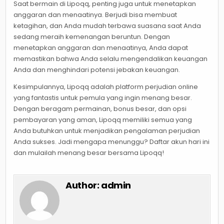
Saat bermain di Lipoqq, penting juga untuk menetapkan
anggaran dan menaatinya. Berjudi bisa membuat
ketagihan, dan Anda mudah terbawa suasana saat Anda
sedang meraih kemenangan beruntun. Dengan
menetapkan anggaran dan menaatinya, Anda dapat
memastikan bahwa Anda selalu mengendalikan keuangan
Anda dan menghindari potensi jebakan keuangan.
Kesimpulannya, Lipoqq adalah platform perjudian online
yang fantastis untuk pemula yang ingin menang besar.
Dengan beragam permainan, bonus besar, dan opsi
pembayaran yang aman, Lipoqq memiliki semua yang
Anda butuhkan untuk menjadikan pengalaman perjudian
Anda sukses. Jadi mengapa menunggu? Daftar akun hari ini
dan mulailah menang besar bersama Lipoqq!
Author:
admin