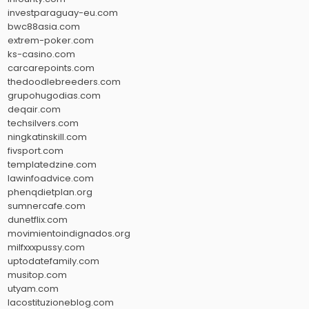
investparaguay-eu.com
bwc88asia.com
extrem-poker.com
ks-casino.com
carcarepoints.com
thedoodlebreeders.com
grupohugodias.com
deqair.com
techsilvers.com
ningkatinskill.com
fivsport.com
templatedzine.com
lawinfoadvice.com
phenqdietplan.org
sumnercafe.com
dunetflix.com
movimientoindignados.org
milfxxxpussy.com
uptodatefamily.com
musitop.com
utyam.com
lacostituzioneblog.com