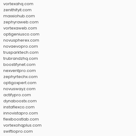
vortexahq.com
zenithifyit.com
maxxiohub.com
zephyraweb.com
vortexaweb.com
optigeniusco.com
novuspherex.com
novaevopro.com
trusparktech.com
trubrandzhq.com
boostifynet.com
nexventpro.com
zephyrtechx.com
optigoxpert.com
novuswayz.com
actifypro.com
dynaboostx.com
instaflexco.com
innovistapro.com
flexiboostlab.com
vortexohqplus.com
swiftiopro.com