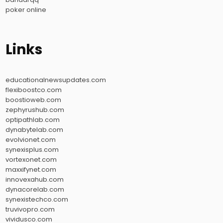
poker online
Links
educationalnewsupdates.com
flexiboostco.com
boostioweb.com
zephyrushub.com
optipathlab.com
dynabytelab.com
evolvionet.com
synexisplus.com
vortexonet.com
maxxifynet.com
innovexahub.com
dynacorelab.com
synexistechco.com
truvivopro.com
vividusco.com