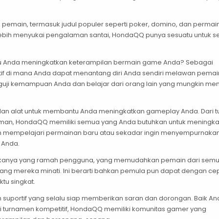
emain, termasuk judul populer seperti poker, domino, dan permai
 lebih menyukai pengalaman santai, HondaQQ punya sesuatu untuk 
Anda meningkatkan keterampilan bermain game Anda? Sebagai
if di mana Anda dapat menantang diri Anda sendiri melawan pemain
nguji kemampuan Anda dan belajar dari orang lain yang mungkin memi
an alat untuk membantu Anda meningkatkan gameplay Anda. Dari tu
laman, HondaQQ memiliki semua yang Anda butuhkan untuk meningk
gin mempelajari permainan baru atau sekadar ingin menyempurnaka
 Anda.
kanya yang ramah pengguna, yang memudahkan pemain dari semua
ng mereka minati. Ini berarti bahkan pemula pun dapat dengan ce
u singkat.
suportif yang selalu siap memberikan saran dan dorongan. Baik A
i turnamen kompetitif, HondaQQ memiliki komunitas gamer yang