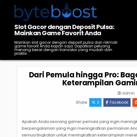
Skip
to
content
Slot Gacor dengan Deposit Pulsa:
Mainkan Game Favorit Anda
Mainkan slot gacor dengan deposit pulsa dan nikmati
game favorit Anda kapan saja. Dapatkan peluang
menang besar dengan transaksi yang mudah dan
praktis.
Dari Pemula hingga Pro: B
Keterampilan Gamin
admin
Share:
X
Facebook
Apakah Anda seorang gamer pemula yang ingin meningk
berpengalaman yang ingin meningkatkan permainan Anda 
semua tingkatan untuk meningkatkan keterampilan me