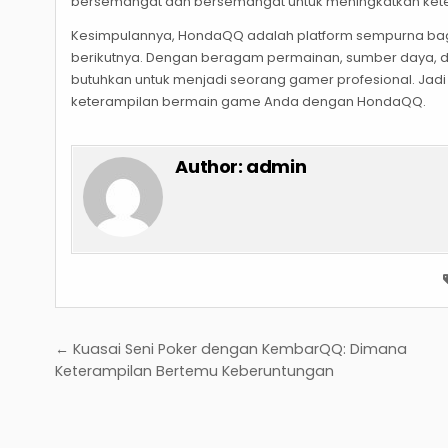
bersemangat dan bersemangat untuk meningkatkan ket
Kesimpulannya, HondaQQ adalah platform sempurna bagi
berikutnya. Dengan beragam permainan, sumber daya,
butuhkan untuk menjadi seorang gamer profesional. Jad
keterampilan bermain game Anda dengan HondaQQ.
Author:
admin
Post
← Kuasai Seni Poker dengan KembarQQ: Dimana
navigation
Keterampilan Bertemu Keberuntungan