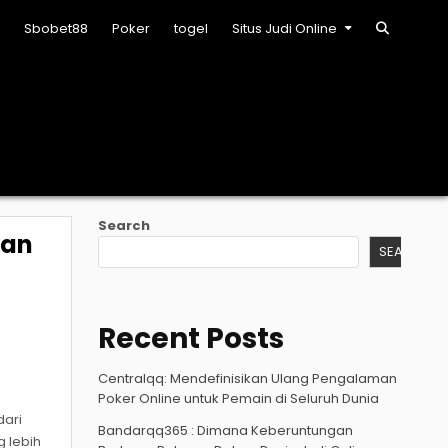
Sbobet88
Poker
togel
Situs Judi Online
Search
kan
SEARCH
Recent Posts
Centralqq: Mendefinisikan Ulang Pengalaman
Poker Online untuk Pemain di Seluruh Dunia
dari
Bandarqq365 : Dimana Keberuntungan
 lebih