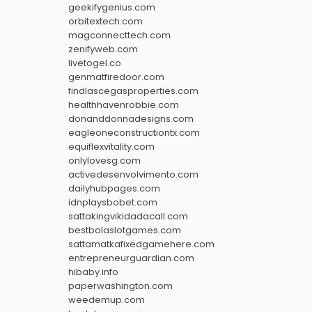
geekifygenius.com
orbitextech.com
magconnecttech.com
zenifyweb.com
livetogel.co
genmatfiredoor.com
findlascegasproperties.com
healthhavenrobbie.com
donanddonnadesigns.com
eagleoneconstructiontx.com
equiflexvitality.com
onlylovesg.com
activedesenvolvimento.com
dailyhubpages.com
idnplaysbobet.com
sattakingvikidadacall.com
bestbolaslotgames.com
sattamatkafixedgamehere.com
entrepreneurguardian.com
hibaby.info
paperwashington.com
weedemup.com