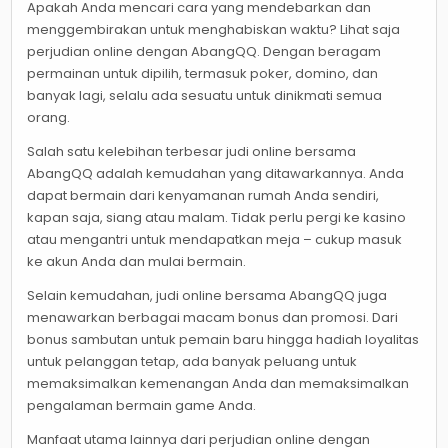
Apakah Anda mencari cara yang mendebarkan dan
menggembirakan untuk menghabiskan waktu? Lihat saja
perjudian online dengan AbangQQ. Dengan beragam
permainan untuk dipilih, termasuk poker, domino, dan
banyak lagi, selalu ada sesuatu untuk dinikmati semua
orang.
Salah satu kelebihan terbesar judi online bersama
AbangQQ adalah kemudahan yang ditawarkannya. Anda
dapat bermain dari kenyamanan rumah Anda sendiri,
kapan saja, siang atau malam. Tidak perlu pergi ke kasino
atau mengantri untuk mendapatkan meja – cukup masuk
ke akun Anda dan mulai bermain.
Selain kemudahan, judi online bersama AbangQQ juga
menawarkan berbagai macam bonus dan promosi. Dari
bonus sambutan untuk pemain baru hingga hadiah loyalitas
untuk pelanggan tetap, ada banyak peluang untuk
memaksimalkan kemenangan Anda dan memaksimalkan
pengalaman bermain game Anda.
Manfaat utama lainnya dari perjudian online dengan