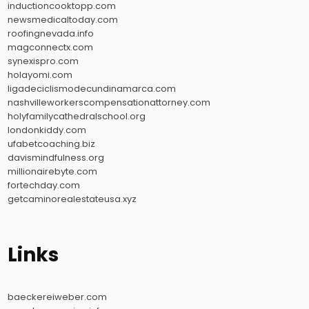
inductioncooktopp.com
newsmedicaltoday.com
roofingnevada.info
magconnectx.com
synexispro.com
holayomi.com
ligadeciclismodecundinamarca.com
nashvilleworkerscompensationattorney.com
holyfamilycathedralschool.org
londonkiddy.com
ufabetcoaching.biz
davismindfulness.org
millionairebyte.com
fortechday.com
getcaminorealestateusa.xyz
Links
baeckereiweber.com