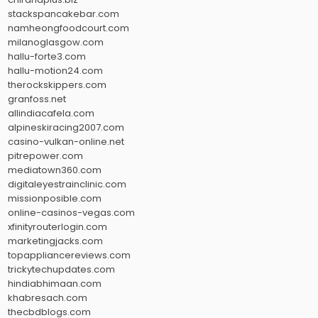
stackspancakebar.com
namheongfoodcourt.com
milanoglasgow.com
hallu-forte3.com
hallu-motion24.com
therockskippers.com
granfoss.net
allindiacafela.com
alpineskiracing2007.com
casino-vulkan-online.net
pitrepower.com
mediatown360.com
digitaleyestrainclinic.com
missionposible.com
online-casinos-vegas.com
xfinityrouterlogin.com
marketingjacks.com
topappliancereviews.com
trickytechupdates.com
hindiabhimaan.com
khabresach.com
thecbdblogs.com