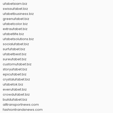
ufabetsiam.biz
swissufabet.biz
ufabetbusiness.biz
greenufabet.biz
ufabetcolor.biz
extraufabet.biz
ufabetlife.biz
ufabetsolutions.biz
socialufabet.biz
surfufabet.biz
ufabetbest.biz
sureufabet.biz
customufabet.biz
storyufabet.biz
epicufabet.biz
crystalufabet.biz
ufabetok.biz
everufabet.biz
crowdufabet.biz
buildufabet.biz
alltransportnews.com
fashiontrandsnews.com