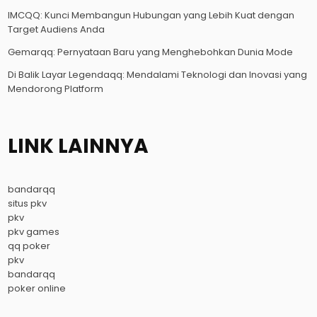
IMCQQ: Kunci Membangun Hubungan yang Lebih Kuat dengan
Target Audiens Anda
Gemarqq: Pernyataan Baru yang Menghebohkan Dunia Mode
Di Balik Layar Legendaqq: Mendalami Teknologi dan Inovasi yang
Mendorong Platform
LINK LAINNYA
bandarqq
situs pkv
pkv
pkv games
qq poker
pkv
bandarqq
poker online