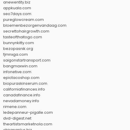
anewentity.biz
appkuala.com
seo7days.com
pureglowcream.com
bloemenbezorgenvandaag.com
secrettohairgrowth.com
tasteofthaitogo.com
bunnynkitty.com
bezopasnik.org
fjmnxga.com
saigonstartransport.com
bangmaxwin.com
infonetive.com
epictacoshop.com
biopuraskinserum.com
californiafinances.info
canadafinance.info
nevadamoney.info
rimene.com
ledepanneur-pigalle.com
dvd-digest.net
theartistsmarketnola.com
chiranaplus.biz