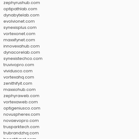
zephyrushub.com
optipathlab.com
dynabytelab.com
evolvionet.com
synexisplus.com
vortexonet.com
maxxifynet.com
innovexahub.com
dynacorelab.com
synexistechco.com
truvivopro.com
vividusco.com
vortexahq.com
zenithifyit.com
maxxiohub.com
zephyraweb.com
vortexaweb.com
optigeniusco.com
novuspherex.com
novaevopro.com
trusparktech.com
trubrandzhq.com