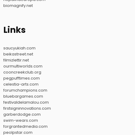
biomagnify.net
Links
saucyukiah.com
beikastreet.net
filmizlettir.net
ourmultiworlds.com
cooncreekclub.org
pegpufftimes.com
celestia-arts.com
forumchampions.com
bluebargames.com
festivaldelamalou.com
firstsigninnovations.com
garberdodge.com
swim-wears.com
forgrantedmedia.com
peolpstar.com