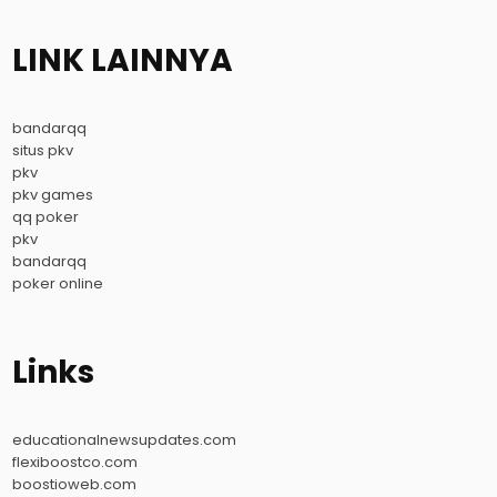
LINK LAINNYA
bandarqq
situs pkv
pkv
pkv games
qq poker
pkv
bandarqq
poker online
Links
educationalnewsupdates.com
flexiboostco.com
boostioweb.com