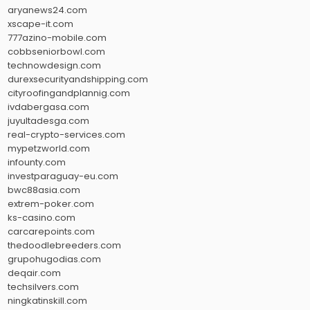
aryanews24.com
xscape-it.com
777azino-mobile.com
cobbseniorbowl.com
technowdesign.com
durexsecurityandshipping.com
cityroofingandplannig.com
ivdabergasa.com
juyultadesga.com
real-crypto-services.com
mypetzworld.com
infounty.com
investparaguay-eu.com
bwc88asia.com
extrem-poker.com
ks-casino.com
carcarepoints.com
thedoodlebreeders.com
grupohugodias.com
deqair.com
techsilvers.com
ningkatinskill.com