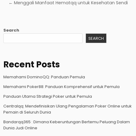
navigation
← Menggali Manfaat Hematqq untuk Kesehatan Sendi
Search
SEARCH
Recent Posts
Memahami DominoQQ: Panduan Pemula
Memahami Poker88: Panduan Komprehensif untuk Pemula
Panduan Utama Strategi Poker untuk Pemula
Centralqq: Mendefinisikan Ulang Pengalaman Poker Online untuk
Pemain di Seluruh Dunia
Bandarqq365 : Dimana Keberuntungan Bertemu Peluang Dalam
Dunia Judi Online