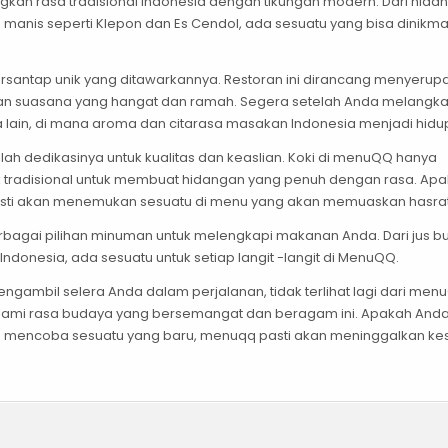
rasa tradisional Indonesia dengan tikungan modern. Dari hida
manis seperti Klepon dan Es Cendol, ada sesuatu yang bisa dinikma
rsantap unik yang ditawarkannya. Restoran ini dirancang menyerup
k dan suasana yang hangat dan ramah. Segera setelah Anda melangk
a lain, di mana aroma dan citarasa masakan Indonesia menjadi hidu
dedikasinya untuk kualitas dan keaslian. Koki di menuQQ hanya
radisional untuk membuat hidangan yang penuh dengan rasa. Ap
asti akan menemukan sesuatu di menu yang akan memuaskan hasra
agai pilihan minuman untuk melengkapi makanan Anda. Dari jus b
Indonesia, ada sesuatu untuk setiap langit -langit di MenuQQ.
engambil selera Anda dalam perjalanan, tidak terlihat lagi dari men
alami rasa budaya yang bersemangat dan beragam ini. Apakah And
in mencoba sesuatu yang baru, menuqq pasti akan meninggalkan ke