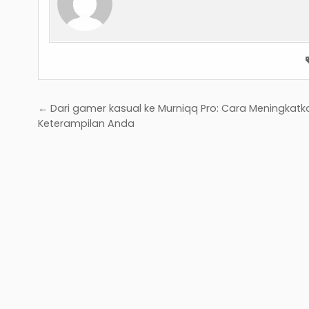
Post
← Dari gamer kasual ke Murniqq Pro: Cara Meningkatk
navigation
Keterampilan Anda