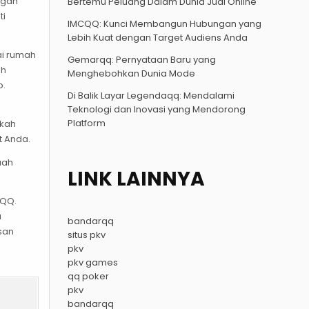
ngan
Bertemu Peluang Dalam Dunia Judi Online
ti
IMCQQ: Kunci Membangun Hubungan yang
Lebih Kuat dengan Target Audiens Anda
ai rumah
Gemarqq: Pernyataan Baru yang
ah
Menghebohkan Dunia Mode
p.
Di Balik Layar Legendaqq: Mendalami
Teknologi dan Inovasi yang Mendorong
Platform
akah
t Anda.
uah
LINK LAINNYA
uQQ.
a
bandarqq
san
situs pkv
pkv
pkv games
qq poker
pkv
bandarqq