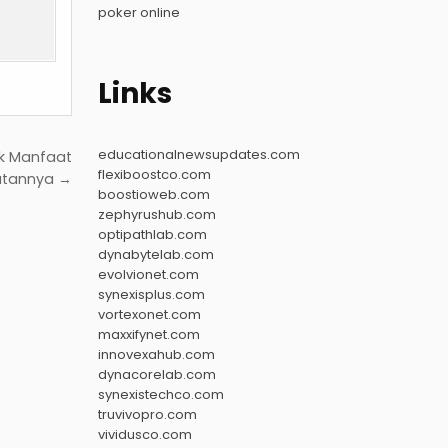
poker online
Links
educationalnewsupdates.com
k Manfaat
flexiboostco.com
atannya →
boostioweb.com
zephyrushub.com
optipathlab.com
dynabytelab.com
evolvionet.com
synexisplus.com
vortexonet.com
maxxifynet.com
innovexahub.com
dynacorelab.com
synexistechco.com
truvivopro.com
vividusco.com