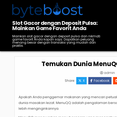
Skip
to
content
Slot Gacor dengan Deposit Pulsa:
Mainkan Game Favorit Anda
Mainkan slot gacor dengan deposit pulsa dan nikmati
game favorit Anda kapan saja. Dapatkan peluang
menang besar dengan transaksi yang mudah dan
praktis.
Temukan Dunia MenuQQ 
admin
Share:
X
Facebook
Apakah Anda penggemar makanan yang mencari petualanga
dunia masakan lezat. MenuQQ adalah pengalaman bers
lebih menginginkannya.