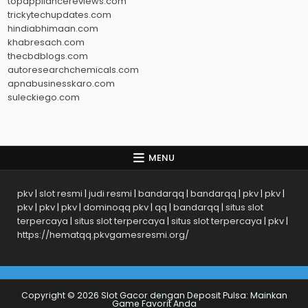
topappliancereviews.com
trickytechupdates.com
hindiabhimaan.com
khabresach.com
thecbdblogs.com
autoresearchchemicals.com
apnabusinesskaro.com
suleckiego.com
MENU
pkv
|
slot resmi
|
judi resmi
|
bandarqq
|
bandarqq
|
pkv
|
pkv
|
pkv
|
pkv
|
pkv
|
dominoqq pkv
|
qq
|
bandarqq
|
situs slot
terpercaya
|
situs slot terpercaya
|
situs slot terpercaya
|
pkv
|
https://hematqq.pkvgamesresmi.org/
Copyright © 2026 Slot Gacor dengan Deposit Pulsa: Mainkan
Game Favorit Anda