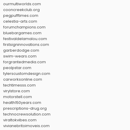
ourmultiworlds.com
cooncreekclub.org
pegpufftimes.com
celestia-arts.com
forumchampions.com
bluebargames.com
festivaldelamalou.com
firstsigninnovations.com
garberdodge.com
swim-wears.com
forgrantedmedia.com
peolpstar.com
tylerscustomdesign.com
carworksonline.com
techtimesss.com
virylstore.com
motorstell.com
health150years.com
prescriptions-drug.org
technocrewsolution.com
viraltokvibes.com
vivianebritoimoveis.com