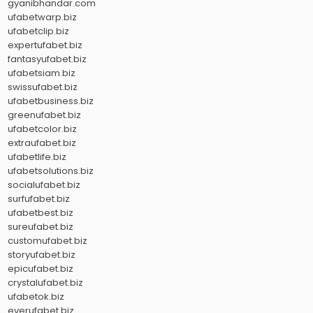
gyanibhandar.com
ufabetwarp.biz
ufabetclip.biz
expertufabet.biz
fantasyufabet.biz
ufabetsiam.biz
swissufabet.biz
ufabetbusiness.biz
greenufabet.biz
ufabetcolor.biz
extraufabet.biz
ufabetlife.biz
ufabetsolutions.biz
socialufabet.biz
surfufabet.biz
ufabetbest.biz
sureufabet.biz
customufabet.biz
storyufabet.biz
epicufabet.biz
crystalufabet.biz
ufabetok.biz
everufabet.biz