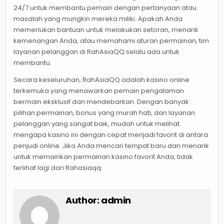
24/7 untuk membantu pemain dengan pertanyaan atau
masalah yang mungkin mereka miliki. Apakah Anda
memerlukan bantuan untuk melakukan setoran, menarik
kemenangan Anda, atau memahami aturan permainan, tim
layanan pelanggan di RahAsiaQQ selalu ada untuk
membantu.
Secara keseluruhan, RahAsiaQQ adalah kasino online
terkemuka yang menawarkan pemain pengalaman
bermain eksklusif dan mendebarkan. Dengan banyak
pilihan permainan, bonus yang murah hati, dan layanan
pelanggan yang sangat baik, mudah untuk melihat
mengapa kasino ini dengan cepat menjadi favorit di antara
penjudi online. Jika Anda mencari tempat baru dan menarik
untuk memainkan permainan kasino favorit Anda, tidak
terlihat lagi dari Rahasiaqq.
Author:
admin