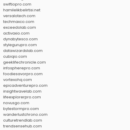
swiftiopro.com
hamilelikbelirtisi.net
versalotech.com
techmaxco.com
exceedolab.com
activaxio.com
dynabytesco.com
stylegurupro.com
datawizardslab.com
cubiqio.com
geeklifechronicle.com
infospherepro.com
foodiesavorpro.com
vortexohq.com
epicadventurepro.com
insightwavelab.com
lifeexplorerpro.com
novusgo.com
bytestormpro.com
wanderlustchrono.com
culturetrendlab.com
trendsensehub.com