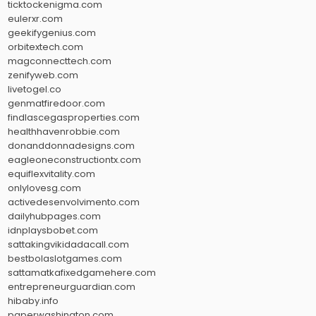
ticktockenigma.com
eulerxr.com
geekifygenius.com
orbitextech.com
magconnecttech.com
zenifyweb.com
livetogel.co
genmatfiredoor.com
findlascegasproperties.com
healthhavenrobbie.com
donanddonnadesigns.com
eagleoneconstructiontx.com
equiflexvitality.com
onlylovesg.com
activedesenvolvimento.com
dailyhubpages.com
idnplaysbobet.com
sattakingvikidadacall.com
bestbolaslotgames.com
sattamatkafixedgamehere.com
entrepreneurguardian.com
hibaby.info
paperwashington.com