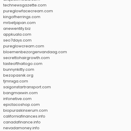
technewsgazette.com
pureglowfacecream.com
kingofherrings.com
mrbetjapan.com
anewentity.biz
appkuala.com
seo7days.com
pureglowcream.com
bloemenbezorgenvandaag.com
secrettohairgrowth.com
tasteofthaitogo.com
bunnynkitty.com
bezopasnik.org
fjmnxga.com
saigonstartransport.com
bangmaxwin.com
infonetive.com
epictacoshop.com
biopuraskinserum.com
californiafinances.info
canadafinance.info
nevadamoney.info