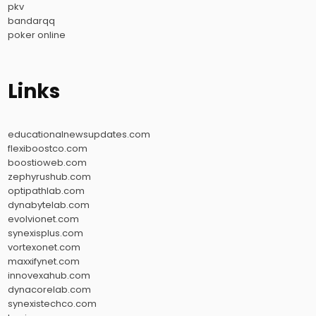
pkv
bandarqq
poker online
Links
educationalnewsupdates.com
flexiboostco.com
boostioweb.com
zephyrushub.com
optipathlab.com
dynabytelab.com
evolvionet.com
synexisplus.com
vortexonet.com
maxxifynet.com
innovexahub.com
dynacorelab.com
synexistechco.com