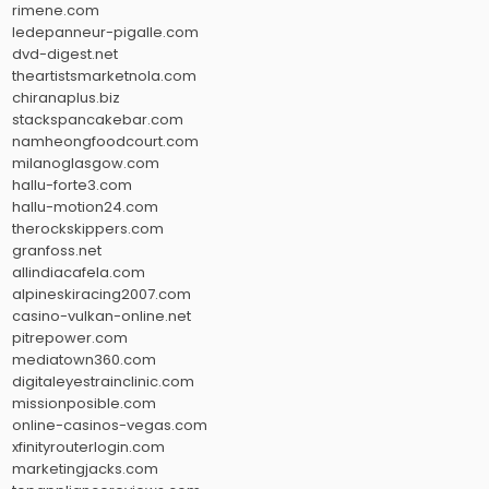
rimene.com
ledepanneur-pigalle.com
dvd-digest.net
theartistsmarketnola.com
chiranaplus.biz
stackspancakebar.com
namheongfoodcourt.com
milanoglasgow.com
hallu-forte3.com
hallu-motion24.com
therockskippers.com
granfoss.net
allindiacafela.com
alpineskiracing2007.com
casino-vulkan-online.net
pitrepower.com
mediatown360.com
digitaleyestrainclinic.com
missionposible.com
online-casinos-vegas.com
xfinityrouterlogin.com
marketingjacks.com