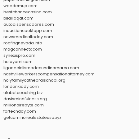
weedemup.com
bestchancecasino.com
bilalliaqat.com
autodispensadores.com
inductioncooktopp.com
newsmedicaltoday.com
roofingnevada.info
magconnectx.com
synexispro.com
holayomi.com
ligadeciclismodecundinamarca.com
nashvilleworkerscompensationattorney.com
holyfamilycathedralschool.org
londonkiddy.com
ufabetcoaching.biz
davismindfulness.org
millionairebyte.com
fortechday.com
getcaminorealestateusa.xyz