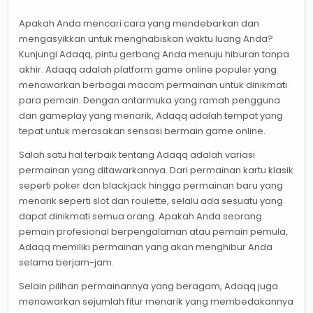
Apakah Anda mencari cara yang mendebarkan dan
mengasyikkan untuk menghabiskan waktu luang Anda?
Kunjungi Adaqq, pintu gerbang Anda menuju hiburan tanpa
akhir. Adaqq adalah platform game online populer yang
menawarkan berbagai macam permainan untuk dinikmati
para pemain. Dengan antarmuka yang ramah pengguna
dan gameplay yang menarik, Adaqq adalah tempat yang
tepat untuk merasakan sensasi bermain game online.
Salah satu hal terbaik tentang Adaqq adalah variasi
permainan yang ditawarkannya. Dari permainan kartu klasik
seperti poker dan blackjack hingga permainan baru yang
menarik seperti slot dan roulette, selalu ada sesuatu yang
dapat dinikmati semua orang. Apakah Anda seorang
pemain profesional berpengalaman atau pemain pemula,
Adaqq memiliki permainan yang akan menghibur Anda
selama berjam-jam.
Selain pilihan permainannya yang beragam, Adaqq juga
menawarkan sejumlah fitur menarik yang membedakannya