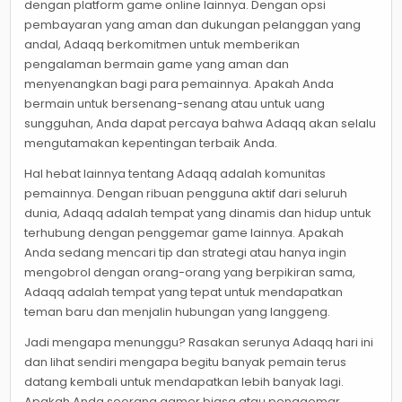
dengan platform game online lainnya. Dengan opsi
pembayaran yang aman dan dukungan pelanggan yang
andal, Adaqq berkomitmen untuk memberikan
pengalaman bermain game yang aman dan
menyenangkan bagi para pemainnya. Apakah Anda
bermain untuk bersenang-senang atau untuk uang
sungguhan, Anda dapat percaya bahwa Adaqq akan selalu
mengutamakan kepentingan terbaik Anda.
Hal hebat lainnya tentang Adaqq adalah komunitas
pemainnya. Dengan ribuan pengguna aktif dari seluruh
dunia, Adaqq adalah tempat yang dinamis dan hidup untuk
terhubung dengan penggemar game lainnya. Apakah
Anda sedang mencari tip dan strategi atau hanya ingin
mengobrol dengan orang-orang yang berpikiran sama,
Adaqq adalah tempat yang tepat untuk mendapatkan
teman baru dan menjalin hubungan yang langgeng.
Jadi mengapa menunggu? Rasakan serunya Adaqq hari ini
dan lihat sendiri mengapa begitu banyak pemain terus
datang kembali untuk mendapatkan lebih banyak lagi.
Apakah Anda seorang gamer biasa atau penggemar