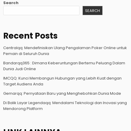
Search
SEARCH
Recent Posts
Centralqq: Mendefinisikan Ulang Pengalaman Poker Online untuk
Pemain di Seluruh Dunia
Bandarqq365 : Dimana Keberuntungan Bertemu Peluang Dalam
Dunia Judi Online
IMCQQ: Kunci Membangun Hubungan yang Lebih Kuat dengan
Target Audiens Anda
Gemarqq: Pernyataan Baru yang Menghebohkan Dunia Mode
Di Balik Layar Legendaqq: Mendalami Teknologi dan Inovasi yang
Mendorong Platform