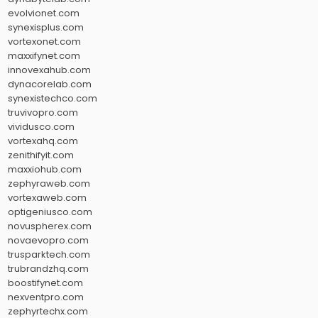
evolvionet.com
synexisplus.com
vortexonet.com
maxxifynet.com
innovexahub.com
dynacorelab.com
synexistechco.com
truvivopro.com
vividusco.com
vortexahq.com
zenithifyit.com
maxxiohub.com
zephyraweb.com
vortexaweb.com
optigeniusco.com
novuspherex.com
novaevopro.com
trusparktech.com
trubrandzhq.com
boostifynet.com
nexventpro.com
zephyrtechx.com