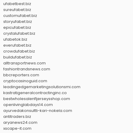
ufabetbest.biz
sureufabet.biz
customufabet.biz
storyufabet.biz
epicufabet.biz
crystalufabet.biz
ufabetok.biz
everufabet.biz
crowdufabet.biz
buildufabet.biz
alltransportnews.com
fashiontrandsnews.com
bbcreporters.com
cryptocasinoguid.com
leadingedgemarketingsolutionsmi.com
kastratigeneralcontractinginc.co
bestwholesalenfljerseysshop.com
openlivinglabdays14.com
ayurvedakonsultti-kari-nokela.com
antitraders.biz
aryanews24.com
xscape-it.com