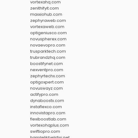
vortexahq.com
zenithifyit.com
maxxiohub.com
zephyraweb.com
vortexaweb.com
optigeniusco.com
novuspherex.com
novaevopro.com
trusparktech.com
trubrandzhq.com
boostifynet.com
nexventpro.com
zephyrtechx.com
optigoxpert.com
novuswayz.com
actifypro.com
dynaboostx.com
instaflexco.com
innovistapro.com
flexiboostlab.com
vortexohqplus.com
swiftiopro.com
hamilelikbelirtisi.net