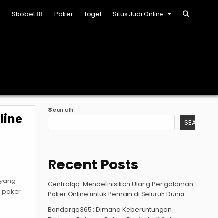
Sbobet88
Poker
togel
Situs Judi Online
Search
line
SEARCH
Recent Posts
 yang
Centralqq: Mendefinisikan Ulang Pengalaman
p poker
Poker Online untuk Pemain di Seluruh Dunia
Bandarqq365 : Dimana Keberuntungan