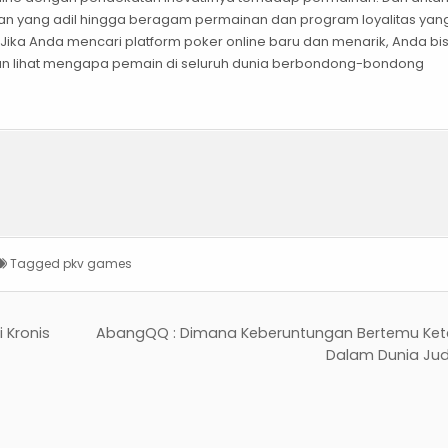
yang adil hingga beragam permainan dan program loyalitas yang
ika Anda mencari platform poker online baru dan menarik, Anda bi
an lihat mengapa pemain di seluruh dunia berbondong-bondong
Tagged
pkv games
 Kronis
AbangQQ : Dimana Keberuntungan Bertemu Ket
Dalam Dunia Jud