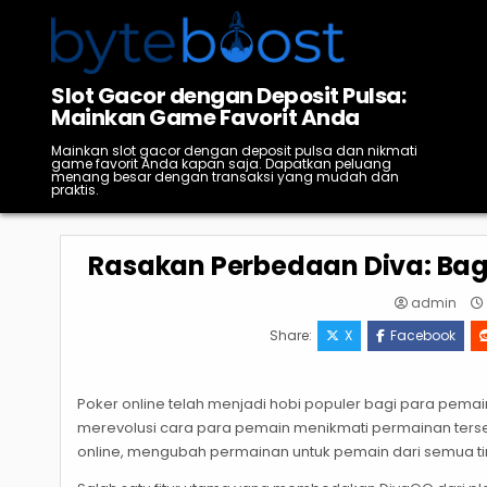
Skip
to
content
Slot Gacor dengan Deposit Pulsa:
Mainkan Game Favorit Anda
Mainkan slot gacor dengan deposit pulsa dan nikmati
game favorit Anda kapan saja. Dapatkan peluang
menang besar dengan transaksi yang mudah dan
praktis.
Rasakan Perbedaan Diva: Bag
admin
Share:
X
Facebook
Poker online telah menjadi hobi populer bagi para pema
merevolusi cara para pemain menikmati permainan terse
online, mengubah permainan untuk pemain dari semua tin