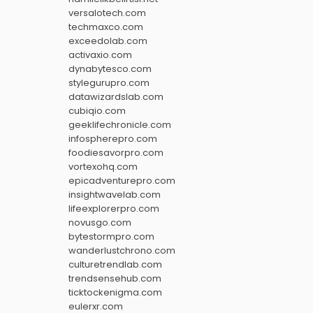
versalotech.com
techmaxco.com
exceedolab.com
activaxio.com
dynabytesco.com
stylegurupro.com
datawizardslab.com
cubiqio.com
geeklifechronicle.com
infospherepro.com
foodiesavorpro.com
vortexohq.com
epicadventurepro.com
insightwavelab.com
lifeexplorerpro.com
novusgo.com
bytestormpro.com
wanderlustchrono.com
culturetrendlab.com
trendsensehub.com
ticktockenigma.com
eulerxr.com