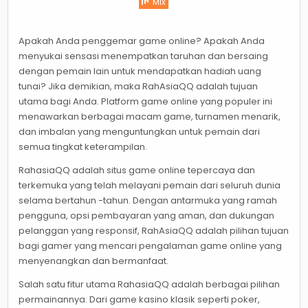
Mix
Apakah Anda penggemar game online? Apakah Anda
menyukai sensasi menempatkan taruhan dan bersaing
dengan pemain lain untuk mendapatkan hadiah uang
tunai? Jika demikian, maka RahAsiaQQ adalah tujuan
utama bagi Anda. Platform game online yang populer ini
menawarkan berbagai macam game, turnamen menarik,
dan imbalan yang menguntungkan untuk pemain dari
semua tingkat keterampilan.
RahasiaQQ adalah situs game online tepercaya dan
terkemuka yang telah melayani pemain dari seluruh dunia
selama bertahun -tahun. Dengan antarmuka yang ramah
pengguna, opsi pembayaran yang aman, dan dukungan
pelanggan yang responsif, RahAsiaQQ adalah pilihan tujuan
bagi gamer yang mencari pengalaman game online yang
menyenangkan dan bermanfaat.
Salah satu fitur utama RahasiaQQ adalah berbagai pilihan
permainannya. Dari game kasino klasik seperti poker,