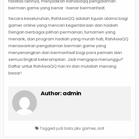
fasilitas lainnya, menjadikan Rahasiaqq pengalaman
bermain game yang benar -benar bermanfaat.
Secara keseluruhan, RahAsiaQQ adalah tujuan utama bagi
gamer online yang mencari kegembiraan dan hadiah.
Dengan berbagai pilihan permainan, turnamen yang
menarik, dan program hadiah yang murah hati, RahAsiaQQ
menawarkan pengalaman bermain game yang
menyenangkan dan bermanfaat bagi para pemain dari
semua tingkat keterampilan. Jadi mengapa menunggu?
Daftar untuk RahAsiaQQ hari ini dan mulailah menang
besar!
Author:
admin
Tagged
judi bola
,
pkv games
,
slot