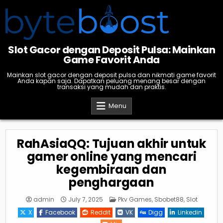
Skip
to
content
Slot Gacor dengan Deposit Pulsa: Mainkan
Game Favorit Anda
Mainkan slot gacor dengan deposit pulsa dan nikmati game favorit
Anda kapan saja. Dapatkan peluang menang besar dengan
transaksi yang mudah dan praktis.
Menu
RahAsiaQQ: Tujuan akhir untuk
gamer online yang mencari
kegembiraan dan
penghargaan
Posted
admin
July 7, 2025
Pkv Games
,
Sbobet88
,
Slot
in
X
Facebook
Reddit
VK
Digg
Linkedin