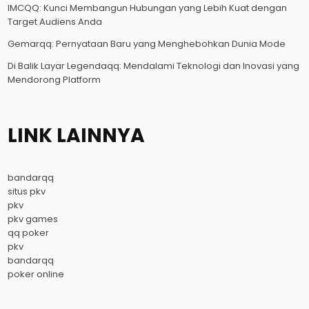
IMCQQ: Kunci Membangun Hubungan yang Lebih Kuat dengan
Target Audiens Anda
Gemarqq: Pernyataan Baru yang Menghebohkan Dunia Mode
Di Balik Layar Legendaqq: Mendalami Teknologi dan Inovasi yang
Mendorong Platform
LINK LAINNYA
bandarqq
situs pkv
pkv
pkv games
qq poker
pkv
bandarqq
poker online