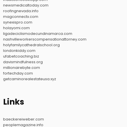
newsmedicaltoday.com
roofingnevada.info
magconnectx.com
synexispro.com
holayomi.com
ligadeciclismodecundinamarca.com
nashvilleworkerscompensationattorney.com
holyfamilycathedralschool.org
londonkiddy.com
ufabetcoaching.biz
davismindfulness.org
millionairebyte.com
fortechday.com
getcaminorealestateusa.xyz
Links
baeckereiweber.com
peoplemagazine.info