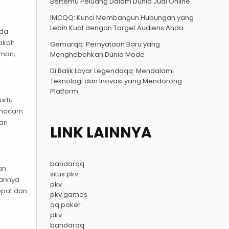
Bertemu Peluang Dalam Dunia Judi Online
IMCQQ: Kunci Membangun Hubungan yang
Lebih Kuat dengan Target Audiens Anda
nda
pakah
Gemarqq: Pernyataan Baru yang
aman,
Menghebohkan Dunia Mode
Di Balik Layar Legendaqq: Mendalami
Teknologi dan Inovasi yang Mendorong
Platform
artu.
i macam
nan
LINK LAINNYA
bandarqq
an
situs pkv
uannya
pkv
epat dan
pkv games
qq poker
pkv
bandarqq