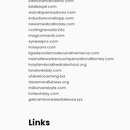
bestchancecasino.com
bilalliaqat.com
autodispensadores.com
inductioncooktopp.com
newsmedicaltoday.com
roofingnevada.info
magconnectx.com
synexispro.com
holayomi.com
ligadeciclismodecundinamarca.com
nashvilleworkerscompensationattorney.com
holyfamilycathedralschool.org
londonkiddy.com
ufabetcoaching.biz
davismindfulness.org
millionairebyte.com
fortechday.com
getcaminorealestateusa.xyz
Links