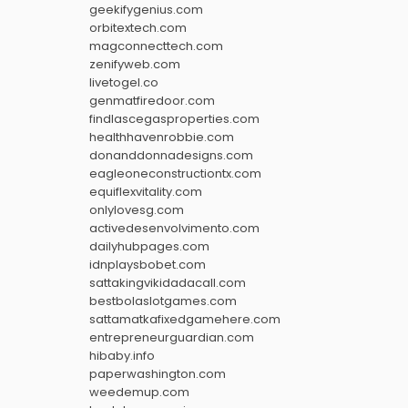
geekifygenius.com
orbitextech.com
magconnecttech.com
zenifyweb.com
livetogel.co
genmatfiredoor.com
findlascegasproperties.com
healthhavenrobbie.com
donanddonnadesigns.com
eagleoneconstructiontx.com
equiflexvitality.com
onlylovesg.com
activedesenvolvimento.com
dailyhubpages.com
idnplaysbobet.com
sattakingvikidadacall.com
bestbolaslotgames.com
sattamatkafixedgamehere.com
entrepreneurguardian.com
hibaby.info
paperwashington.com
weedemup.com