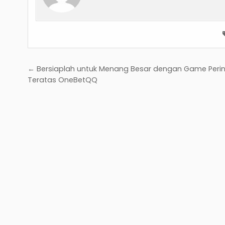
Post
← Bersiaplah untuk Menang Besar dengan Game Peri
navigation
Teratas OneBetQQ