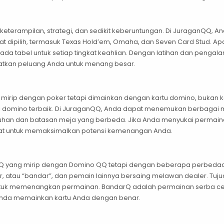
eterampilan, strategi, dan sedikit keberuntungan. Di JuraganQQ, A
dipilih, termasuk Texas Hold’em, Omaha, dan Seven Card Stud. A
a tabel untuk setiap tingkat keahlian. Dengan latihan dan pengal
tkan peluang Anda untuk menang besar.
mirip dengan poker tetapi dimainkan dengan kartu domino, bukan k
si domino terbaik. Di JuraganQQ, Anda dapat menemukan berbaga
uhan dan batasan meja yang berbeda. Jika Anda menyukai permai
epat untuk memaksimalkan potensi kemenangan Anda.
QQ yang mirip dengan Domino QQ tetapi dengan beberapa perbeda
, atau “bandar”, dan pemain lainnya bersaing melawan dealer. Tuj
ler untuk memenangkan permainan. BandarQ adalah permainan serba c
Anda memainkan kartu Anda dengan benar.