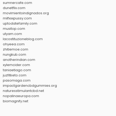
sumnercafe.com
dunetflix.com
movimientoindignados.org
milfxxxpussy.com
uptodatefamily.com
musitop.com
utyam.com
lacostituzioneblog.com
ohyeea.com
zhitiemoe.com
nungkub.com
anotherindian.com
xylemcider.com
taniaetiago.com
juzfitketo.com
pasomaga.com
impactgardencbdgummies.org
naturesstimulantcbd.net
nopalinaeuropa.com
biomagnify.net