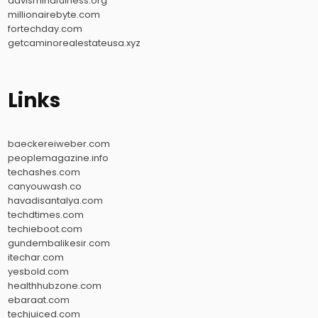
davismindfulness.org
millionairebyte.com
fortechday.com
getcaminorealestateusa.xyz
Links
baeckereiweber.com
peoplemagazine.info
techashes.com
canyouwash.co
havadisantalya.com
techdtimes.com
techieboot.com
gundembalikesir.com
itechar.com
yesbold.com
healthhubzone.com
ebaraat.com
techjuiced.com