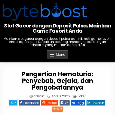
Skip
to
content
Slot Gacor dengan Deposit Pulsa: Mainkan
Game Favorit Anda
Mainkan slot gacor dengan deposit pulsa dan nikmati game favorit
Anda kapan saja. Dapatkan peluang menang besar dengan
transaksi yang mudah dan praktis.
Menu
Pengertian Hematuria:
Penyebab, Gejala, dan
Pengobatannya
Posted
admin
April 8, 2026
Poker
in
X
Facebook
Reddit
VK
Digg
Linkedin
Mix