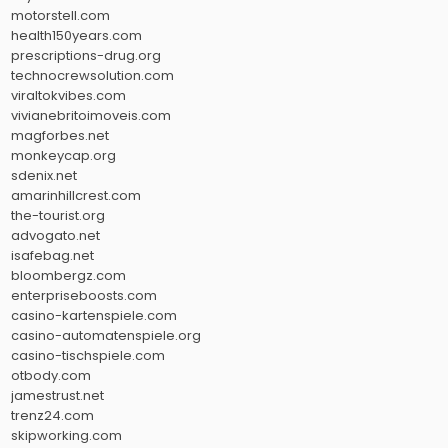
motorstell.com
health150years.com
prescriptions-drug.org
technocrewsolution.com
viraltokvibes.com
vivianebritoimoveis.com
magforbes.net
monkeycap.org
sdenix.net
amarinhillcrest.com
the-tourist.org
advogato.net
isafebag.net
bloombergz.com
enterpriseboosts.com
casino-kartenspiele.com
casino-automatenspiele.org
casino-tischspiele.com
otbody.com
jamestrust.net
trenz24.com
skipworking.com