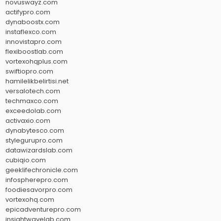
novuswayz.com
actifypro.com
dynaboostx.com
instaflexco.com
innovistapro.com
flexiboostlab.com
vortexohqplus.com
swiftiopro.com
hamilelikbelirtisi.net
versalotech.com
techmaxco.com
exceedolab.com
activaxio.com
dynabytesco.com
stylegurupro.com
datawizardslab.com
cubiqio.com
geeklifechronicle.com
infospherepro.com
foodiesavorpro.com
vortexohq.com
epicadventurepro.com
insightwavelab.com