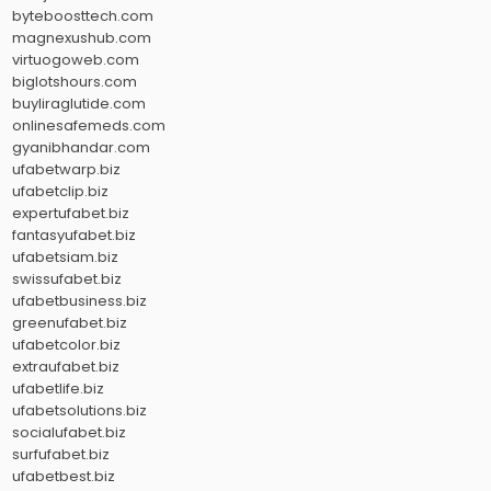
byteboosttech.com
magnexushub.com
virtuogoweb.com
biglotshours.com
buyliraglutide.com
onlinesafemeds.com
gyanibhandar.com
ufabetwarp.biz
ufabetclip.biz
expertufabet.biz
fantasyufabet.biz
ufabetsiam.biz
swissufabet.biz
ufabetbusiness.biz
greenufabet.biz
ufabetcolor.biz
extraufabet.biz
ufabetlife.biz
ufabetsolutions.biz
socialufabet.biz
surfufabet.biz
ufabetbest.biz