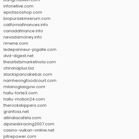
infonetive.com
epictacoshop.com
biopuraskinserum.com
californiafinances.info
canadafinance.info
nevadamoney.info
rimene.com
ledepanneur-pigalle.com
dvd-digest.net
theartistsmarketnola.com
chiranaplus.biz
stackspancakebar.com
namheongfoodcourt.com
milanoglasgow.com
hallu-forte3.com
hallu-motion24.com
therockskippers.com
granfoss.net
allindiacafela.com
alpineskiracing2007.com
casino-vulkan-online.net
pitrepower.com