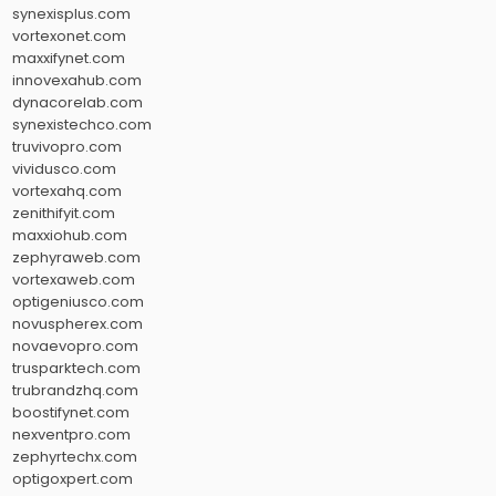
synexisplus.com
vortexonet.com
maxxifynet.com
innovexahub.com
dynacorelab.com
synexistechco.com
truvivopro.com
vividusco.com
vortexahq.com
zenithifyit.com
maxxiohub.com
zephyraweb.com
vortexaweb.com
optigeniusco.com
novuspherex.com
novaevopro.com
trusparktech.com
trubrandzhq.com
boostifynet.com
nexventpro.com
zephyrtechx.com
optigoxpert.com