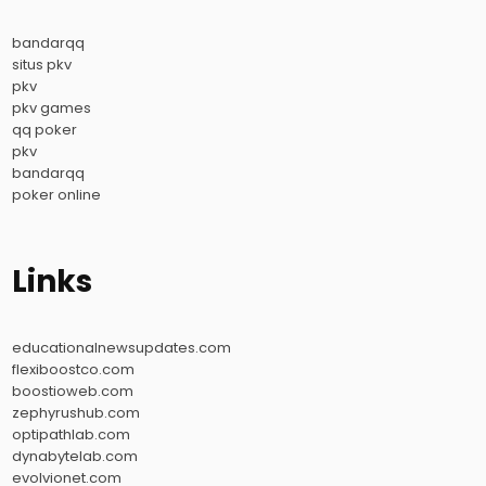
bandarqq
situs pkv
pkv
pkv games
qq poker
pkv
bandarqq
poker online
Links
educationalnewsupdates.com
flexiboostco.com
boostioweb.com
zephyrushub.com
optipathlab.com
dynabytelab.com
evolvionet.com