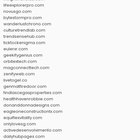
lifeexplorerpro.com
novusgo.com
bytestormpro.com
wanderlustchrono.com
culturetrendlab.com
trendsensehub.com
ticktockenigma.com
eulerxr.com
geekifygenius.com
orbitextech.com
magconnecttech.com
zenifyweb.com
livetogel.co
genmatfiredoor.com
findlascegasproperties.com
healthhavenrobbie.com
donanddonnadesigns.com
eagleoneconstructiontx.com
equiflexvitality.com
onlylovesg.com
activedesenvolvimento.com
dailyhubpages.com