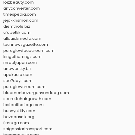
loizbeauty.com
anyconverter.com
timespedia.com
jejakkrismon.com
diemthole.biz
ufabetkk.com
allquickmedia.com
technewsgazette.com
pureglowfacecream.com
kingofherrings.com
mrbetjapan.com
anewentity.biz
appkuala.com
seo7days.com
pureglowcream.com
bloemenbezorgenvandaag.com
secrettohairgrowth.com
tasteofthaitogo.com
bunnynkitty.com
bezopasnik.org
fjmnxga.com
saigonstartransport.com
bangmaxwin.com