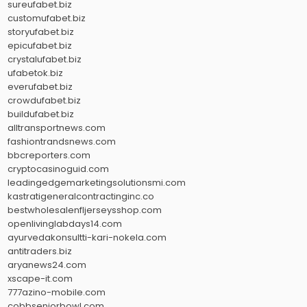
sureufabet.biz
customufabet.biz
storyufabet.biz
epicufabet.biz
crystalufabet.biz
ufabetok.biz
everufabet.biz
crowdufabet.biz
buildufabet.biz
alltransportnews.com
fashiontrandsnews.com
bbcreporters.com
cryptocasinoguid.com
leadingedgemarketingsolutionsmi.com
kastratigeneralcontractinginc.co
bestwholesalenfljerseysshop.com
openlivinglabdays14.com
ayurvedakonsultti-kari-nokela.com
antitraders.biz
aryanews24.com
xscape-it.com
777azino-mobile.com
cobbseniorbowl.com