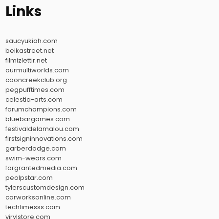
Links
saucyukiah.com
beikastreet.net
filmizlettir.net
ourmultiworlds.com
cooncreekclub.org
pegpufftimes.com
celestia-arts.com
forumchampions.com
bluebargames.com
festivaldelamalou.com
firstsigninnovations.com
garberdodge.com
swim-wears.com
forgrantedmedia.com
peolpstar.com
tylerscustomdesign.com
carworksonline.com
techtimesss.com
virylstore.com