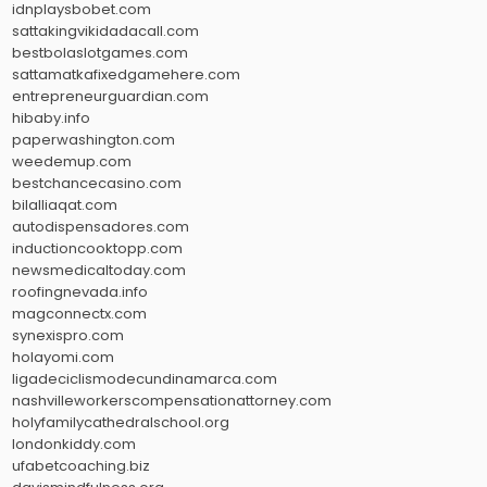
idnplaysbobet.com
sattakingvikidadacall.com
bestbolaslotgames.com
sattamatkafixedgamehere.com
entrepreneurguardian.com
hibaby.info
paperwashington.com
weedemup.com
bestchancecasino.com
bilalliaqat.com
autodispensadores.com
inductioncooktopp.com
newsmedicaltoday.com
roofingnevada.info
magconnectx.com
synexispro.com
holayomi.com
ligadeciclismodecundinamarca.com
nashvilleworkerscompensationattorney.com
holyfamilycathedralschool.org
londonkiddy.com
ufabetcoaching.biz