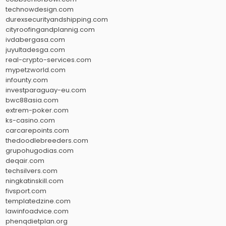
technowdesign.com
durexsecurityandshipping.com
cityroofingandplannig.com
ivdabergasa.com
juyultadesga.com
real-crypto-services.com
mypetzworld.com
infounty.com
investparaguay-eu.com
bwc88asia.com
extrem-poker.com
ks-casino.com
carcarepoints.com
thedoodlebreeders.com
grupohugodias.com
deqair.com
techsilvers.com
ningkatinskill.com
fivsport.com
templatedzine.com
lawinfoadvice.com
phenqdietplan.org