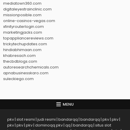
mediatown360.com
digitaleyestrainclinic.com
missionposible.com
online-casinos-vegas.com
xfinityrouterlogin.com
marketingjacks.com
topappliancereviews.com
trickytechupdates.com
hindiabhimaan.com
khabresach.com
thecbdblogs.com
autoresearchchemicals.com
apnabusinesskaro.com
suleckiego.com
MENU
pkv
|
slot resmi
|
judi resmi
|
bandarqq
|
bandarqq
|
pkv
|
pkv
|
pkv
|
pkv
|
pkv
|
dominoqq pkv
|
qq
|
bandarqq
|
situs slot