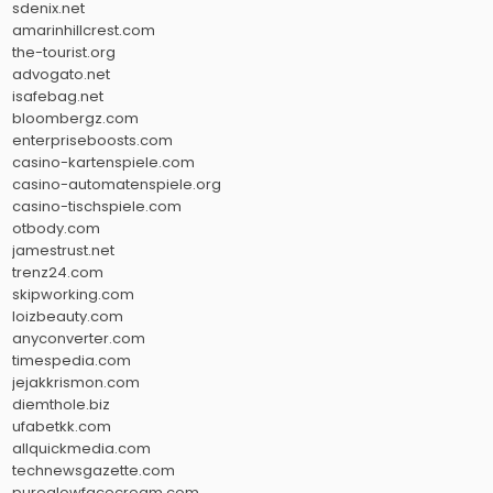
sdenix.net
amarinhillcrest.com
the-tourist.org
advogato.net
isafebag.net
bloombergz.com
enterpriseboosts.com
casino-kartenspiele.com
casino-automatenspiele.org
casino-tischspiele.com
otbody.com
jamestrust.net
trenz24.com
skipworking.com
loizbeauty.com
anyconverter.com
timespedia.com
jejakkrismon.com
diemthole.biz
ufabetkk.com
allquickmedia.com
technewsgazette.com
pureglowfacecream.com