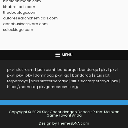
hindiabhimaan.com
khabresach.com
thecbdblogs.com
autoresearchchemicals.com
apnabusinesskaro.com
suleckiego.com
MENU
pkv
|
slot resmi
|
judi resmi
|
bandarqq
|
bandarqq
|
pkv
|
pkv
|
pkv
|
pkv
|
pkv
|
dominoqq pkv
|
qq
|
bandarqq
|
situs slot
terpercaya
|
situs slot terpercaya
|
situs slot terpercaya
|
pkv
|
https://hematqq.pkvgamesresmi.org/
Copyright © 2026 Slot Gacor dengan Deposit Pulsa: Mainkan
Game Favorit Anda
Design by ThemesDNA.com