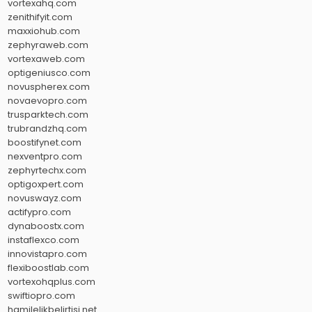
vortexahq.com
zenithifyit.com
maxxiohub.com
zephyraweb.com
vortexaweb.com
optigeniusco.com
novuspherex.com
novaevopro.com
trusparktech.com
trubrandzhq.com
boostifynet.com
nexventpro.com
zephyrtechx.com
optigoxpert.com
novuswayz.com
actifypro.com
dynaboostx.com
instaflexco.com
innovistapro.com
flexiboostlab.com
vortexohqplus.com
swiftiopro.com
hamilelikbelirtisi.net