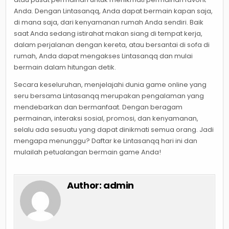
Anda. Dengan Lintasanqq, Anda dapat bermain kapan saja,
di mana saja, dari kenyamanan rumah Anda sendiri. Baik
saat Anda sedang istirahat makan siang di tempat kerja,
dalam perjalanan dengan kereta, atau bersantai di sofa di
rumah, Anda dapat mengakses Lintasanqq dan mulai
bermain dalam hitungan detik.
Secara keseluruhan, menjelajahi dunia game online yang
seru bersama Lintasanqq merupakan pengalaman yang
mendebarkan dan bermanfaat. Dengan beragam
permainan, interaksi sosial, promosi, dan kenyamanan,
selalu ada sesuatu yang dapat dinikmati semua orang. Jadi
mengapa menunggu? Daftar ke Lintasanqq hari ini dan
mulailah petualangan bermain game Anda!
Author:
admin