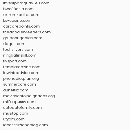
investparaguay-eu.com
bwc88asia.com
extrem-poker.com
ks-casino.com
carcarepoints.com
thedoodlebreeders.com
grupohugodias.com
deqair.com
techsilvers.com
ningkatinskill.com
fivsport.com
templatedzine.com
lawinfoadvice.com
phenqdietplan.org
sumnercafe.com
dunetflix.com
movimientoindignados.org
milfxxxpussy.com
uptodatefamily.com
musitop.com
utyam.com
lacostituzioneblog.com