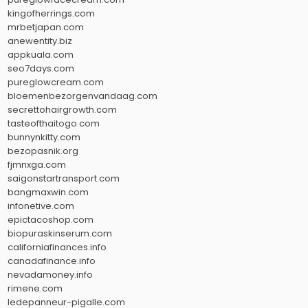
kingofherrings.com
mrbetjapan.com
anewentity.biz
appkuala.com
seo7days.com
pureglowcream.com
bloemenbezorgenvandaag.com
secrettohairgrowth.com
tasteofthaitogo.com
bunnynkitty.com
bezopasnik.org
fjmnxga.com
saigonstartransport.com
bangmaxwin.com
infonetive.com
epictacoshop.com
biopuraskinserum.com
californiafinances.info
canadafinance.info
nevadamoney.info
rimene.com
ledepanneur-pigalle.com