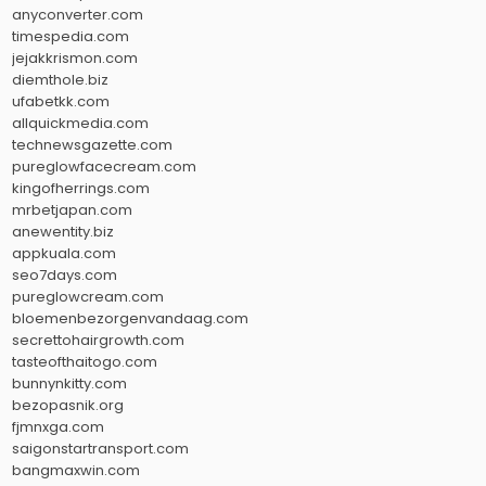
anyconverter.com
timespedia.com
jejakkrismon.com
diemthole.biz
ufabetkk.com
allquickmedia.com
technewsgazette.com
pureglowfacecream.com
kingofherrings.com
mrbetjapan.com
anewentity.biz
appkuala.com
seo7days.com
pureglowcream.com
bloemenbezorgenvandaag.com
secrettohairgrowth.com
tasteofthaitogo.com
bunnynkitty.com
bezopasnik.org
fjmnxga.com
saigonstartransport.com
bangmaxwin.com