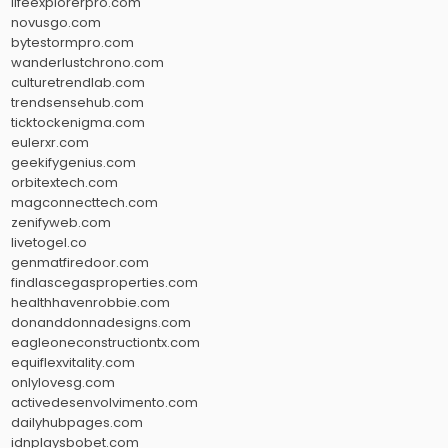
lifeexplorerpro.com
novusgo.com
bytestormpro.com
wanderlustchrono.com
culturetrendlab.com
trendsensehub.com
ticktockenigma.com
eulerxr.com
geekifygenius.com
orbitextech.com
magconnecttech.com
zenifyweb.com
livetogel.co
genmatfiredoor.com
findlascegasproperties.com
healthhavenrobbie.com
donanddonnadesigns.com
eagleoneconstructiontx.com
equiflexvitality.com
onlylovesg.com
activedesenvolvimento.com
dailyhubpages.com
idnplaysbobet.com