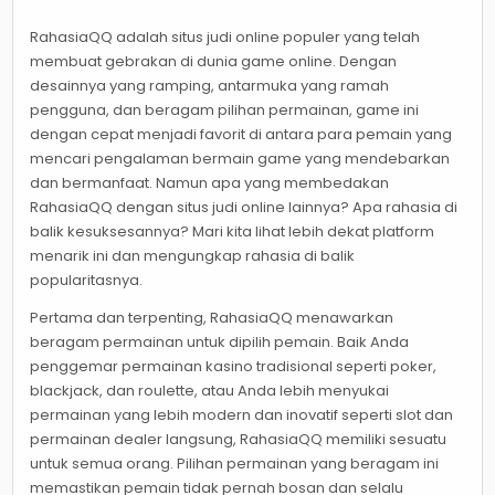
RahasiaQQ adalah situs judi online populer yang telah
membuat gebrakan di dunia game online. Dengan
desainnya yang ramping, antarmuka yang ramah
pengguna, dan beragam pilihan permainan, game ini
dengan cepat menjadi favorit di antara para pemain yang
mencari pengalaman bermain game yang mendebarkan
dan bermanfaat. Namun apa yang membedakan
RahasiaQQ dengan situs judi online lainnya? Apa rahasia di
balik kesuksesannya? Mari kita lihat lebih dekat platform
menarik ini dan mengungkap rahasia di balik
popularitasnya.
Pertama dan terpenting, RahasiaQQ menawarkan
beragam permainan untuk dipilih pemain. Baik Anda
penggemar permainan kasino tradisional seperti poker,
blackjack, dan roulette, atau Anda lebih menyukai
permainan yang lebih modern dan inovatif seperti slot dan
permainan dealer langsung, RahasiaQQ memiliki sesuatu
untuk semua orang. Pilihan permainan yang beragam ini
memastikan pemain tidak pernah bosan dan selalu