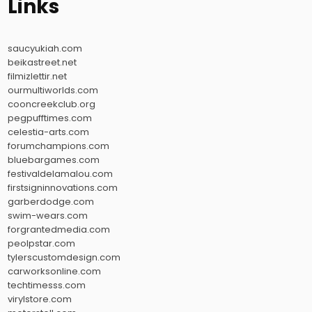
Links
saucyukiah.com
beikastreet.net
filmizlettir.net
ourmultiworlds.com
cooncreekclub.org
pegpufftimes.com
celestia-arts.com
forumchampions.com
bluebargames.com
festivaldelamalou.com
firstsigninnovations.com
garberdodge.com
swim-wears.com
forgrantedmedia.com
peolpstar.com
tylerscustomdesign.com
carworksonline.com
techtimesss.com
virylstore.com