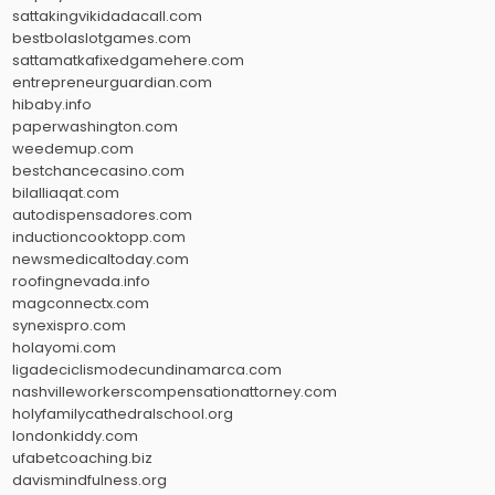
sattakingvikidadacall.com
bestbolaslotgames.com
sattamatkafixedgamehere.com
entrepreneurguardian.com
hibaby.info
paperwashington.com
weedemup.com
bestchancecasino.com
bilalliaqat.com
autodispensadores.com
inductioncooktopp.com
newsmedicaltoday.com
roofingnevada.info
magconnectx.com
synexispro.com
holayomi.com
ligadeciclismodecundinamarca.com
nashvilleworkerscompensationattorney.com
holyfamilycathedralschool.org
londonkiddy.com
ufabetcoaching.biz
davismindfulness.org