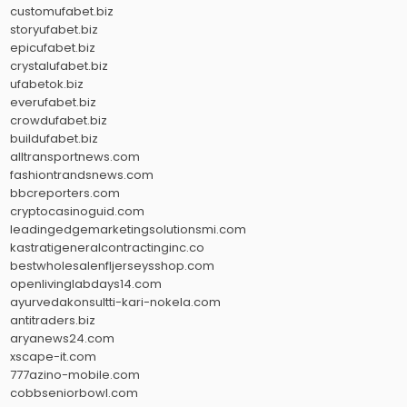
customufabet.biz
storyufabet.biz
epicufabet.biz
crystalufabet.biz
ufabetok.biz
everufabet.biz
crowdufabet.biz
buildufabet.biz
alltransportnews.com
fashiontrandsnews.com
bbcreporters.com
cryptocasinoguid.com
leadingedgemarketingsolutionsmi.com
kastratigeneralcontractinginc.co
bestwholesalenfljerseysshop.com
openlivinglabdays14.com
ayurvedakonsultti-kari-nokela.com
antitraders.biz
aryanews24.com
xscape-it.com
777azino-mobile.com
cobbseniorbowl.com