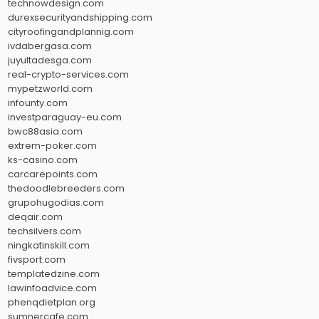
technowdesign.com
durexsecurityandshipping.com
cityroofingandplannig.com
ivdabergasa.com
juyultadesga.com
real-crypto-services.com
mypetzworld.com
infounty.com
investparaguay-eu.com
bwc88asia.com
extrem-poker.com
ks-casino.com
carcarepoints.com
thedoodlebreeders.com
grupohugodias.com
deqair.com
techsilvers.com
ningkatinskill.com
fivsport.com
templatedzine.com
lawinfoadvice.com
phenqdietplan.org
sumnercafe.com