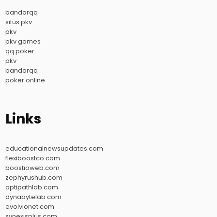
bandarqq
situs pkv
pkv
pkv games
qq poker
pkv
bandarqq
poker online
Links
educationalnewsupdates.com
flexiboostco.com
boostioweb.com
zephyrushub.com
optipathlab.com
dynabytelab.com
evolvionet.com
synexisplus.com