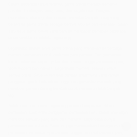
Dalam beberapa tahun terakhir, game online menjadi
semakin populer di kalangan orang-orang dari segala usia.
Dengan munculnya teknologi dan internet, semakin banyak
orang yang beralih ke game online sebagai bentuk hiburan
dan relaksasi. Salah satu situs game online yang banyak
mendapat perhatian beberapa tahun terakhir ini adalah
Legendaqq.
Legendaqq adalah situs game online yang menawarkan
berbagai macam permainan untuk dinikmati para pemain.
Dari permainan kartu tradisional seperti poker dan domino
hingga permainan yang lebih modern dan inovatif,
Legendaqq memiliki sesuatu untuk semua orang. Situs ini
terkenal dengan antarmuka yang ramah pengguna, grafik
berkualitas tinggi, dan gameplay menarik yang membuat
pemain datang kembali untuk menonton lebih banyak lagi.
Salah satu fitur utama Legendaqq adalah banyaknya pilihan
SCR
permainan. Baik Anda penggemar permainan kartu klasik
TO
atau ingin mencoba sesuatu yang baru dan menarik,
TOP