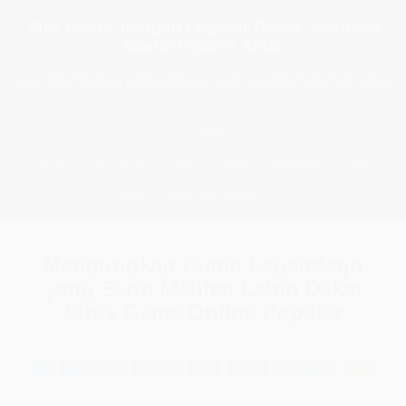
Skip
Slot Gacor dengan Deposit Pulsa: Mainkan
to
Game Favorit Anda
content
Mainkan slot gacor dengan deposit pulsa dan nikmati game favorit
Anda kapan saja. Dapatkan peluang menang besar dengan
transaksi yang mudah dan praktis.
Menu
Home
Pkv Games
Slot
Casino
Sbobet88
Poker
togel
Situs Judi Online
Mengungkap Dunia Legendaqq
yang Seru: Melihat Lebih Dekat
Situs Game Online Populer
Posted
admin
December 28, 2025
Pkv Games
in
X
Facebook
Reddit
VK
Digg
Linkedin
Mix