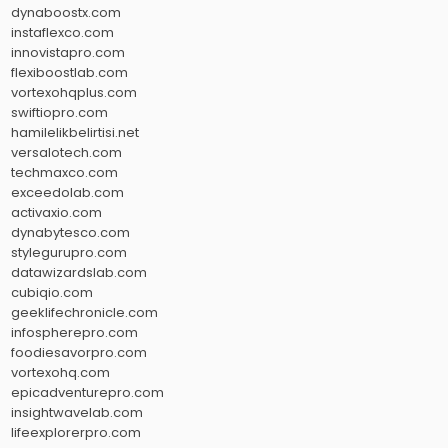
dynaboostx.com
instaflexco.com
innovistapro.com
flexiboostlab.com
vortexohqplus.com
swiftiopro.com
hamilelikbelirtisi.net
versalotech.com
techmaxco.com
exceedolab.com
activaxio.com
dynabytesco.com
stylegurupro.com
datawizardslab.com
cubiqio.com
geeklifechronicle.com
infospherepro.com
foodiesavorpro.com
vortexohq.com
epicadventurepro.com
insightwavelab.com
lifeexplorerpro.com