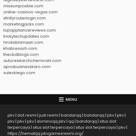
missionposible.com
online-casinos-vegas.com
xfinityrouterlogin.com
marketingjacks.com
topappliancereviews.com
trickytechupdates.com
hindiabhimaan.com
khabresach.com
thecbdblogs.com
autoresearchchemicals.com
apnabusinesskaro.com
suleckiego.com
MENU
pkv
|
slot resmi
|
judi resmi
|
bandarqq
|
bandarqq
|
pkv
|
pkv
|
pkv
|
pkv
|
pkv
|
dominoqq pkv
|
qq
|
bandarqq
|
situs slot
terpercaya
|
situs slot terpercaya
|
situs slot terpercaya
|
pkv
|
https://hematqq.pkvgamesresmi.org/