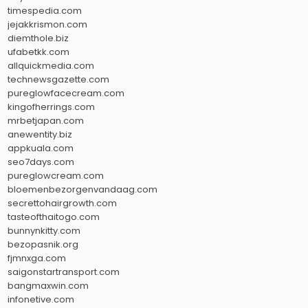
timespedia.com
jejakkrismon.com
diemthole.biz
ufabetkk.com
allquickmedia.com
technewsgazette.com
pureglowfacecream.com
kingofherrings.com
mrbetjapan.com
anewentity.biz
appkuala.com
seo7days.com
pureglowcream.com
bloemenbezorgenvandaag.com
secrettohairgrowth.com
tasteofthaitogo.com
bunnynkitty.com
bezopasnik.org
fjmnxga.com
saigonstartransport.com
bangmaxwin.com
infonetive.com