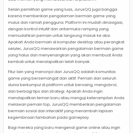
Selain pemilihan game yang luas, JurusQQ juga bangga
karena memberikan pengalaman bermain game yang
mulus dan ramah pengguna. Platform ini mudah dinavigasi,
dengan kontrol intuitif dan antarmuka ramping yang
memudahkan pemain untuk langsung masuk ke aksi.
Apakah Anda bermain di komputer desktop atau perangkat
seluler, JurusQQ menawarkan pengalaman bermain game
yang halus dan menyenangkan yang akan membuat Anda
kembali untuk mendapatkan lebih banyak.
Fitur lain yang menonjol dari JurusQQ adalah komunitas
game yang bersemangat dan aktif. Pemain dari seluruh
dunia berkumpul di platform untuk bersaing, mengobrol,
dan berbagi tips dan strategi. Apakah Anda ingin
mendapatkan teman baru atau menguji keterampilan Anda
melawan pemain top, JurusQQ memberikan pengalaman
bermain sosial dan interaktif yang menambah lapisan
kegembiraan tambahan pada gameplay.
Bagi mereka yang baru mengenal game online atau ingin