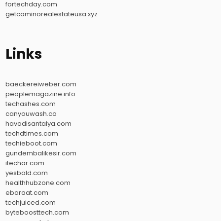
fortechday.com
getcaminorealestateusa.xyz
Links
baeckereiweber.com
peoplemagazine.info
techashes.com
canyouwash.co
havadisantalya.com
techdtimes.com
techieboot.com
gundembalikesir.com
itechar.com
yesbold.com
healthhubzone.com
ebaraat.com
techjuiced.com
byteboosttech.com