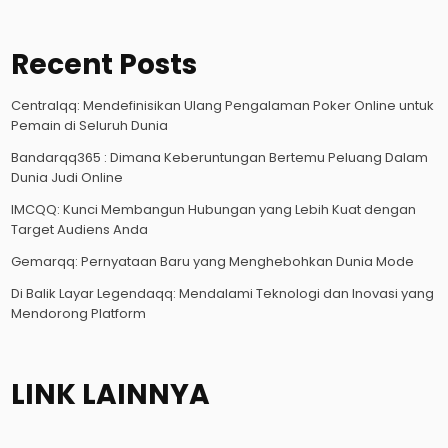
Recent Posts
Centralqq: Mendefinisikan Ulang Pengalaman Poker Online untuk
Pemain di Seluruh Dunia
Bandarqq365 : Dimana Keberuntungan Bertemu Peluang Dalam
Dunia Judi Online
IMCQQ: Kunci Membangun Hubungan yang Lebih Kuat dengan
Target Audiens Anda
Gemarqq: Pernyataan Baru yang Menghebohkan Dunia Mode
Di Balik Layar Legendaqq: Mendalami Teknologi dan Inovasi yang
Mendorong Platform
LINK LAINNYA