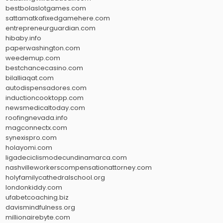
bestbolaslotgames.com
sattamatkafixedgamehere.com
entrepreneurguardian.com
hibaby.info
paperwashington.com
weedemup.com
bestchancecasino.com
bilalliaqat.com
autodispensadores.com
inductioncooktopp.com
newsmedicaltoday.com
roofingnevada.info
magconnectx.com
synexispro.com
holayomi.com
ligadeciclismodecundinamarca.com
nashvilleworkerscompensationattorney.com
holyfamilycathedralschool.org
londonkiddy.com
ufabetcoaching.biz
davismindfulness.org
millionairebyte.com