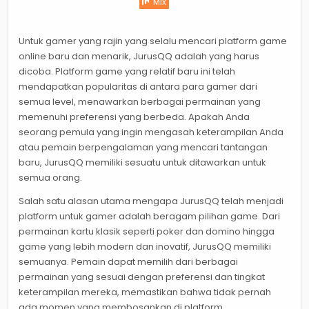
Mix
Untuk gamer yang rajin yang selalu mencari platform game
online baru dan menarik, JurusQQ adalah yang harus
dicoba. Platform game yang relatif baru ini telah
mendapatkan popularitas di antara para gamer dari
semua level, menawarkan berbagai permainan yang
memenuhi preferensi yang berbeda. Apakah Anda
seorang pemula yang ingin mengasah keterampilan Anda
atau pemain berpengalaman yang mencari tantangan
baru, JurusQQ memiliki sesuatu untuk ditawarkan untuk
semua orang.
Salah satu alasan utama mengapa JurusQQ telah menjadi
platform untuk gamer adalah beragam pilihan game. Dari
permainan kartu klasik seperti poker dan domino hingga
game yang lebih modern dan inovatif, JurusQQ memiliki
semuanya. Pemain dapat memilih dari berbagai
permainan yang sesuai dengan preferensi dan tingkat
keterampilan mereka, memastikan bahwa tidak pernah
ada momen yang membosankan di platform.