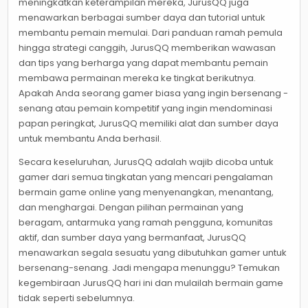
meningkatkan keterampilan mereka, JurusQQ juga
menawarkan berbagai sumber daya dan tutorial untuk
membantu pemain memulai. Dari panduan ramah pemula
hingga strategi canggih, JurusQQ memberikan wawasan
dan tips yang berharga yang dapat membantu pemain
membawa permainan mereka ke tingkat berikutnya.
Apakah Anda seorang gamer biasa yang ingin bersenang -
senang atau pemain kompetitif yang ingin mendominasi
papan peringkat, JurusQQ memiliki alat dan sumber daya
untuk membantu Anda berhasil.
Secara keseluruhan, JurusQQ adalah wajib dicoba untuk
gamer dari semua tingkatan yang mencari pengalaman
bermain game online yang menyenangkan, menantang,
dan menghargai. Dengan pilihan permainan yang
beragam, antarmuka yang ramah pengguna, komunitas
aktif, dan sumber daya yang bermanfaat, JurusQQ
menawarkan segala sesuatu yang dibutuhkan gamer untuk
bersenang-senang. Jadi mengapa menunggu? Temukan
kegembiraan JurusQQ hari ini dan mulailah bermain game
tidak seperti sebelumnya.