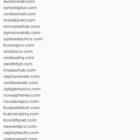
evolvionet.com
synexisplus.com
vortexonet.com
maxxifynet.com
innovexahub.com
dynacorelab.com
synexistechco.com
truvivopro.com
vividusco.com
vortexahq.com
zenithifyit.com
maxxiohub.com
zephyraweb.com
vortexaweb.com
optigeniusco.com
novuspherex.com
novaevopro.com
trusparktech.com
trubrandzhq.com
boostifynet.com
nexventpro.com
zephyrtechx.com
optigoxpert.com