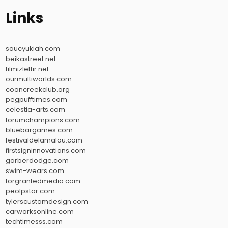
Links
saucyukiah.com
beikastreet.net
filmizlettir.net
ourmultiworlds.com
cooncreekclub.org
pegpufftimes.com
celestia-arts.com
forumchampions.com
bluebargames.com
festivaldelamalou.com
firstsigninnovations.com
garberdodge.com
swim-wears.com
forgrantedmedia.com
peolpstar.com
tylerscustomdesign.com
carworksonline.com
techtimesss.com