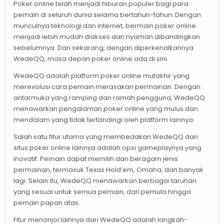
Poker online telah menjadi hiburan populer bagi para
pemain di seluruh dunia selama bertahun-tahun. Dengan
munculnya teknologi dan internet, bermain poker online
menjadi lebih mudah diakses dan nyaman dibandingkan
sebelumnya. Dan sekarang, dengan diperkenalkannya
WedeQQ, masa depan poker online ada di sini.
WedeQQ adalah platform poker online mutakhir yang
merevolusi cara pemain merasakan permainan. Dengan
antarmuka yang ramping dan ramah pengguna, WedeQQ
menawarkan pengalaman poker online yang mulus dan
mendalam yang tidak tertandingi oleh platform lainnya.
Salah satu fitur utama yang membedakan WedeQQ dari
situs poker online lainnya adalah opsi gameplaynya yang
inovatif. Pemain dapat memilih dari beragam jenis
permainan, termasuk Texas Hold’em, Omaha, dan banyak
lagi. Selain itu, WedeQQ menawarkan berbagai taruhan
yang sesuai untuk semua pemain, dari pemula hingga
pemain papan atas.
Fitur menonjol lainnya dari WedeQQ adalah langkah-