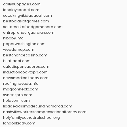
dailyhubpages.com
idnplaysbobet.com
sattakingvikidadacall.com
bestbolaslotgames.com
sattamatkafixedgamehere.com
entrepreneurguardian.com
hibaby.info
paperwashington.com
weedemup.com
bestchancecasino.com
bilalliaqat.com
autodispensadores.com
inductioncooktopp.com
newsmedicaltoday.com
roofingnevada.info
magconnectx.com
synexispro.com
holayomi.com
ligadeciclismodecundinamarca.com
nashvilleworkerscompensationattorney.com
holyfamilycathedralschool.org
londonkiddy.com