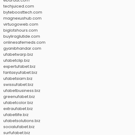
ebaraat.com
techjuiced.com
byteboosttech.com
magnexushub.com
virtuogoweb.com
biglotshours.com
buyliraglutide.com
onlinesafemeds.com
gyanibhandar.com
ufabetwarp.biz
ufabetclip.biz
expertufabet.biz
fantasyufabet.biz
ufabetsiam.biz
swissufabet.biz
ufabetbusiness.biz
greenufabet.biz
ufabetcolor.biz
extraufabet.biz
ufabetlife.biz
ufabetsolutions.biz
socialufabet.biz
surfufabet.biz