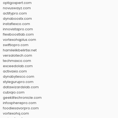
optigoxpert.com
novuswayz.com
actifypro.com
dynaboostx.com
instaflexco.com
innovistapro.com
flexiboostlab.com
vortexohqplus.com
swiftiopro.com
hamilelikbelirtisi.net
versalotech.com
techmaxco.com
exceedolab.com
activaxio.com
dynabytesco.com
stylegurupro.com
datawizardslab.com
cubiqio.com
geeklifechronicle.com
infospherepro.com
foodiesavorpro.com
vortexohq.com