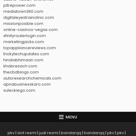
pitrepower.com
mediatown360.com
digitaleyestrainclinic.com
missionposible.com
online-casinos-vegas.com
xfinityrouterlogin.com
marketingjacks.com
topappliancereviews.com
trickytechupdates.com
hindiabhimaan.com
khabresach.com
thecbdblogs.com
autoresearchchemicals.com
apnabusinesskaro.com
suleckiego.com
MENU
pkv
|
slot resmi
|
judi resmi
|
bandarqq
|
bandarqq
|
pkv
|
pkv
|