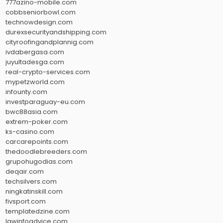
777azino-mobile.com
cobbseniorbowl.com
technowdesign.com
durexsecurityandshipping.com
cityroofingandplannig.com
ivdabergasa.com
juyultadesga.com
real-crypto-services.com
mypetzworld.com
infounty.com
investparaguay-eu.com
bwc88asia.com
extrem-poker.com
ks-casino.com
carcarepoints.com
thedoodlebreeders.com
grupohugodias.com
deqair.com
techsilvers.com
ningkatinskill.com
fivsport.com
templatedzine.com
lawinfoadvice.com