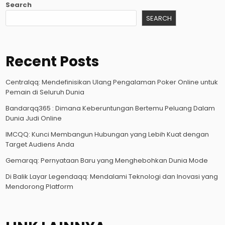
Search
SEARCH
Recent Posts
Centralqq: Mendefinisikan Ulang Pengalaman Poker Online untuk
Pemain di Seluruh Dunia
Bandarqq365 : Dimana Keberuntungan Bertemu Peluang Dalam
Dunia Judi Online
IMCQQ: Kunci Membangun Hubungan yang Lebih Kuat dengan
Target Audiens Anda
Gemarqq: Pernyataan Baru yang Menghebohkan Dunia Mode
Di Balik Layar Legendaqq: Mendalami Teknologi dan Inovasi yang
Mendorong Platform