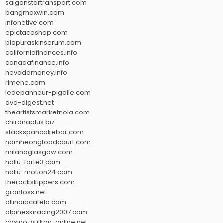
saigonstartransport.com
bangmaxwin.com
infonetive.com
epictacoshop.com
biopuraskinserum.com
californiafinances.info
canadafinance.info
nevadamoney.info
rimene.com
ledepanneur-pigalle.com
dvd-digest.net
theartistsmarketnola.com
chiranaplus.biz
stackspancakebar.com
namheongfoodcourt.com
milanoglasgow.com
hallu-forte3.com
hallu-motion24.com
therockskippers.com
granfoss.net
allindiacafela.com
alpineskiracing2007.com
casino-vulkan-online.net