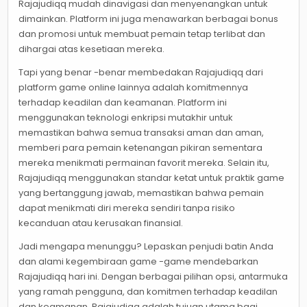
Rajajudiqq mudah dinavigasi dan menyenangkan untuk
dimainkan. Platform ini juga menawarkan berbagai bonus
dan promosi untuk membuat pemain tetap terlibat dan
dihargai atas kesetiaan mereka.
Tapi yang benar -benar membedakan Rajajudiqq dari
platform game online lainnya adalah komitmennya
terhadap keadilan dan keamanan. Platform ini
menggunakan teknologi enkripsi mutakhir untuk
memastikan bahwa semua transaksi aman dan aman,
memberi para pemain ketenangan pikiran sementara
mereka menikmati permainan favorit mereka. Selain itu,
Rajajudiqq menggunakan standar ketat untuk praktik game
yang bertanggung jawab, memastikan bahwa pemain
dapat menikmati diri mereka sendiri tanpa risiko
kecanduan atau kerusakan finansial.
Jadi mengapa menunggu? Lepaskan penjudi batin Anda
dan alami kegembiraan game -game mendebarkan
Rajajudiqq hari ini. Dengan berbagai pilihan opsi, antarmuka
yang ramah pengguna, dan komitmen terhadap keadilan
dan keamanan, Rajajudiqq adalah tujuan utama bagi