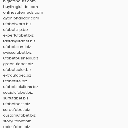
biglotshours.com
buyliraglutide.com
onlinesafemeds.com
gyanibhandar.com
ufabetwarp.biz
ufabetclip.biz
expertufabet.biz
fantasyufabet.biz
ufabetsiam.biz
swissufabet.biz
ufabetbusiness.biz
greenufabet.biz
ufabetcolor.biz
extraufabet.biz
ufabetlife.biz
ufabetsolutions.biz
socialufabet.biz
surfufabet.biz
ufabetbest.biz
sureufabet.biz
customufabet.biz
storyufabet.biz
epicufabet.biz