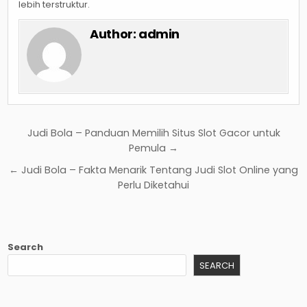
lebih terstruktur.
Author:
admin
Post
Judi Bola – Panduan Memilih Situs Slot Gacor untuk
navigation
Pemula →
← Judi Bola – Fakta Menarik Tentang Judi Slot Online yang
Perlu Diketahui
Search
SEARCH