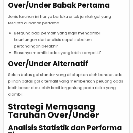
Over/Under Babak Pertama
Jenis taruhan ini hanya berlaku untuk jumlah gol yang
tercipta di babak pertama.
Berguna bagi pemain yang ingin mengambil
keuntungan dari analisis cepat sebelum
pertandingan berakhir
Biasanya memiliki odds yang lebih kompetitif
Over/Under Alternatif
Selain batas gol standar yang ditetapkan oleh bandar, ada
pilihan batas gol alternatif yang memberikan peluang odds
lebih besar atau lebih kecil tergantung pada risiko yang
diambil.
Strategi Memasang
Taruhan Over/Under
Analisis Statistik dan Performa