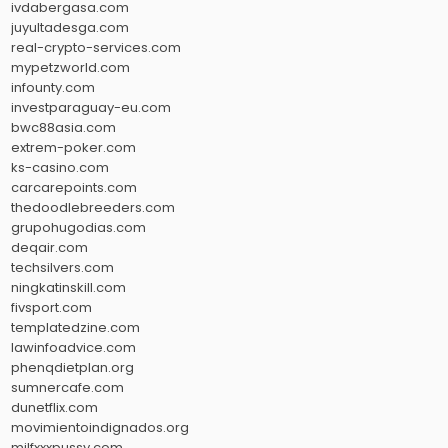
ivdabergasa.com
juyultadesga.com
real-crypto-services.com
mypetzworld.com
infounty.com
investparaguay-eu.com
bwc88asia.com
extrem-poker.com
ks-casino.com
carcarepoints.com
thedoodlebreeders.com
grupohugodias.com
deqair.com
techsilvers.com
ningkatinskill.com
fivsport.com
templatedzine.com
lawinfoadvice.com
phenqdietplan.org
sumnercafe.com
dunetflix.com
movimientoindignados.org
milfxxxpussy.com