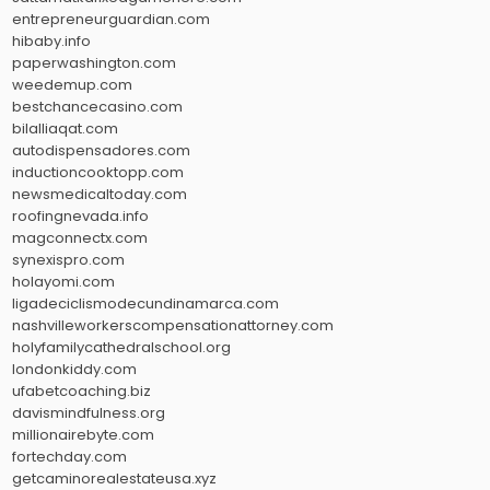
entrepreneurguardian.com
hibaby.info
paperwashington.com
weedemup.com
bestchancecasino.com
bilalliaqat.com
autodispensadores.com
inductioncooktopp.com
newsmedicaltoday.com
roofingnevada.info
magconnectx.com
synexispro.com
holayomi.com
ligadeciclismodecundinamarca.com
nashvilleworkerscompensationattorney.com
holyfamilycathedralschool.org
londonkiddy.com
ufabetcoaching.biz
davismindfulness.org
millionairebyte.com
fortechday.com
getcaminorealestateusa.xyz