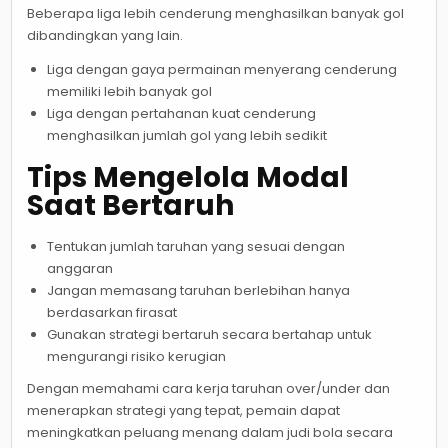
Beberapa liga lebih cenderung menghasilkan banyak gol
dibandingkan yang lain.
Liga dengan gaya permainan menyerang cenderung
memiliki lebih banyak gol
Liga dengan pertahanan kuat cenderung
menghasilkan jumlah gol yang lebih sedikit
Tips Mengelola Modal
Saat Bertaruh
Tentukan jumlah taruhan yang sesuai dengan
anggaran
Jangan memasang taruhan berlebihan hanya
berdasarkan firasat
Gunakan strategi bertaruh secara bertahap untuk
mengurangi risiko kerugian
Dengan memahami cara kerja taruhan over/under dan
menerapkan strategi yang tepat, pemain dapat
meningkatkan peluang menang dalam judi bola secara