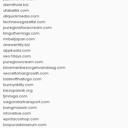
diemthole.biz
ufabetkk.com
allquickmedia.com
technewsgazette.com
pureglowfacecream.com
kingofherrings.com
mrbetjapan.com
anewentity.biz
appkuala.com
seo7days.com
pureglowcream.com
bloemenbezorgenvandaag.com
secrettohairgrowth.com
tasteofthaitogo.com
bunnynkitty.com
bezopasnik.org
fjmnxga.com
saigonstartransport.com
bangmaxwin.com
infonetive.com
epictacoshop.com
biopuraskinserum.com