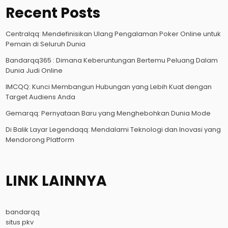
Recent Posts
Centralqq: Mendefinisikan Ulang Pengalaman Poker Online untuk
Pemain di Seluruh Dunia
Bandarqq365 : Dimana Keberuntungan Bertemu Peluang Dalam
Dunia Judi Online
IMCQQ: Kunci Membangun Hubungan yang Lebih Kuat dengan
Target Audiens Anda
Gemarqq: Pernyataan Baru yang Menghebohkan Dunia Mode
Di Balik Layar Legendaqq: Mendalami Teknologi dan Inovasi yang
Mendorong Platform
LINK LAINNYA
bandarqq
situs pkv