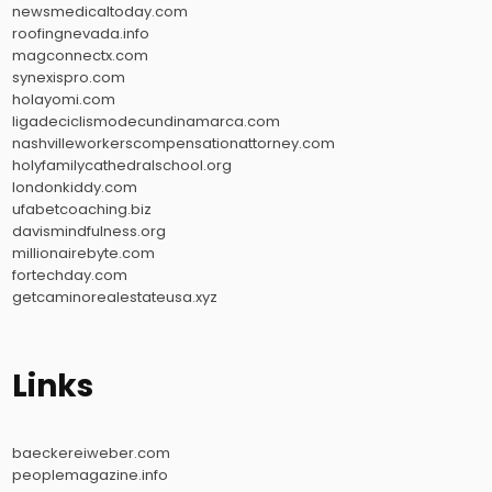
newsmedicaltoday.com
roofingnevada.info
magconnectx.com
synexispro.com
holayomi.com
ligadeciclismodecundinamarca.com
nashvilleworkerscompensationattorney.com
holyfamilycathedralschool.org
londonkiddy.com
ufabetcoaching.biz
davismindfulness.org
millionairebyte.com
fortechday.com
getcaminorealestateusa.xyz
Links
baeckereiweber.com
peoplemagazine.info