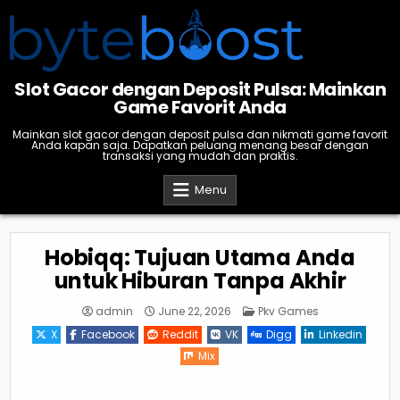
Skip
to
content
Slot Gacor dengan Deposit Pulsa: Mainkan
Game Favorit Anda
Mainkan slot gacor dengan deposit pulsa dan nikmati game favorit
Anda kapan saja. Dapatkan peluang menang besar dengan
transaksi yang mudah dan praktis.
Menu
Hobiqq: Tujuan Utama Anda
untuk Hiburan Tanpa Akhir
Posted
admin
June 22, 2026
Pkv Games
in
X
Facebook
Reddit
VK
Digg
Linkedin
Mix