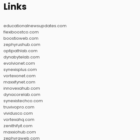
Links
educationalnewsupdates.com
flexiboostco.com
boostioweb.com
zephyrushub.com
optipathlab.com
dynabytelab.com
evolvionet.com
synexisplus.com
vortexonet.com
maxxifynet.com
innovexahub.com
dynacorelab.com
synexistechco.com
truvivopro.com
vividusco.com
vortexahq.com
zenithifyit.com
maxxiohub.com
zephyraweb.com