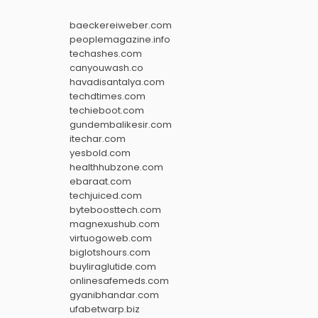
baeckereiweber.com
peoplemagazine.info
techashes.com
canyouwash.co
havadisantalya.com
techdtimes.com
techieboot.com
gundembalikesir.com
itechar.com
yesbold.com
healthhubzone.com
ebaraat.com
techjuiced.com
byteboosttech.com
magnexushub.com
virtuogoweb.com
biglotshours.com
buyliraglutide.com
onlinesafemeds.com
gyanibhandar.com
ufabetwarp.biz