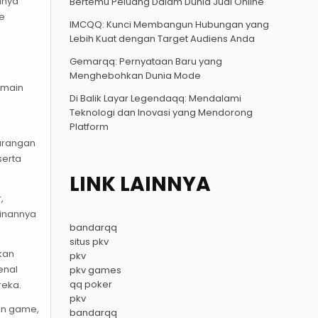
anya
Bertemu Peluang Dalam Dunia Judi Online
me
IMCQQ: Kunci Membangun Hubungan yang
Lebih Kuat dengan Target Audiens Anda
Gemarqq: Pernyataan Baru yang
i
Menghebohkan Dunia Mode
emain
Di Balik Layar Legendaqq: Mendalami
Teknologi dan Inovasi yang Mendorong
Platform
urangan
serta
LINK LAINNYA
,
ainannya
bandarqq
situs pkv
kan
pkv
enal
pkv games
qq poker
reka.
pkv
an game,
bandarqq