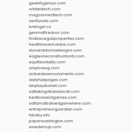
geekifygenius.com
orbitextech.com
magconnecttech.com
zenifyweb.com
livetogel.co
genmatfiredoor.com
findlascegasproperties.com
healthhavenrobbie.com
donanddonnadesigns.com
eagleoneconstructiontx.com
equiflexvitality.com
onlylovesg.com
activedesenvolvimento.com
dailyhubpages.com
idnplaysbobet.com
sattakingvikidadacall.com
bestbolaslotgames.com
sattamatkafixedgamehere.com
entrepreneurguardian.com
hibaby.info
paperwashington.com
weedemup.com