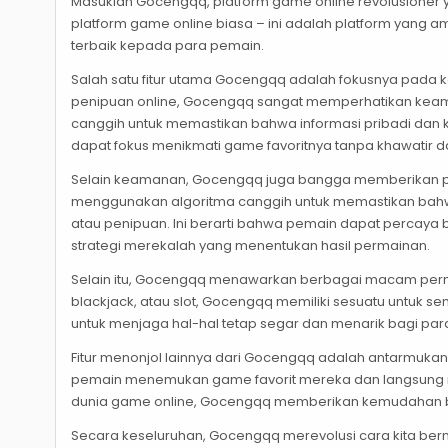
Masuklah Gocengqq, platform game online revolusioner
platform game online biasa – ini adalah platform yang
terbaik kepada para pemain.
Salah satu fitur utama Gocengqq adalah fokusnya pad
penipuan online, Gocengqq sangat memperhatikan keama
canggih untuk memastikan bahwa informasi pribadi dan k
dapat fokus menikmati game favoritnya tanpa khawatir d
Selain keamanan, Gocengqq juga bangga memberikan pe
menggunakan algoritma canggih untuk memastikan bahwa
atau penipuan. Ini berarti bahwa pemain dapat percaya
strategi merekalah yang menentukan hasil permainan.
Selain itu, Gocengqq menawarkan berbagai macam perma
blackjack, atau slot, Gocengqq memiliki sesuatu untuk s
untuk menjaga hal-hal tetap segar dan menarik bagi par
Fitur menonjol lainnya dari Gocengqq adalah antarmuka
pemain menemukan game favorit mereka dan langsung 
dunia game online, Gocengqq memberikan kemudahan 
Secara keseluruhan, Gocengqq merevolusi cara kita ber