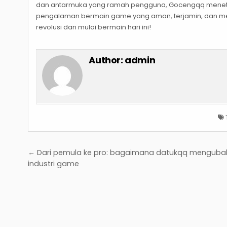
dan antarmuka yang ramah pengguna, Gocengqq menetap
pengalaman bermain game yang aman, terjamin, dan m
revolusi dan mulai bermain hari ini!
Author:
admin
Post
← Dari pemula ke pro: bagaimana datukqq menguba
navigation
industri game