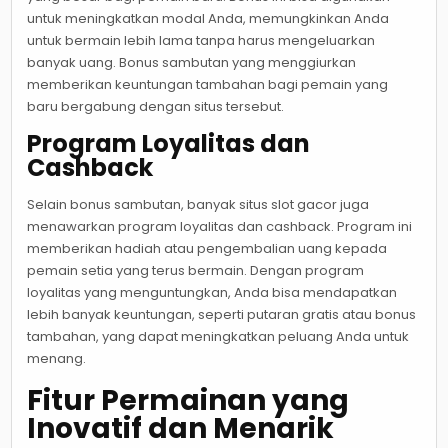
untuk meningkatkan modal Anda, memungkinkan Anda
untuk bermain lebih lama tanpa harus mengeluarkan
banyak uang. Bonus sambutan yang menggiurkan
memberikan keuntungan tambahan bagi pemain yang
baru bergabung dengan situs tersebut.
Program Loyalitas dan
Cashback
Selain bonus sambutan, banyak situs slot gacor juga
menawarkan program loyalitas dan cashback. Program ini
memberikan hadiah atau pengembalian uang kepada
pemain setia yang terus bermain. Dengan program
loyalitas yang menguntungkan, Anda bisa mendapatkan
lebih banyak keuntungan, seperti putaran gratis atau bonus
tambahan, yang dapat meningkatkan peluang Anda untuk
menang.
Fitur Permainan yang
Inovatif dan Menarik