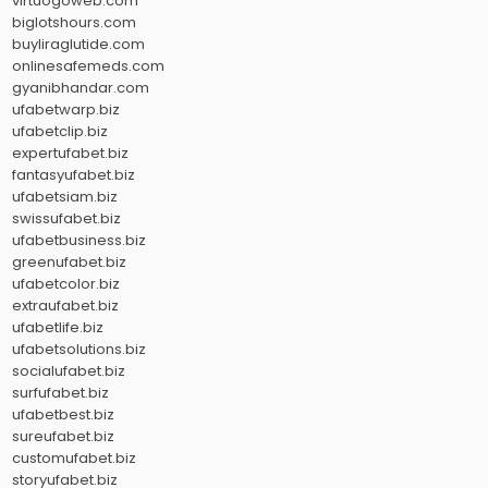
virtuogoweb.com
biglotshours.com
buyliraglutide.com
onlinesafemeds.com
gyanibhandar.com
ufabetwarp.biz
ufabetclip.biz
expertufabet.biz
fantasyufabet.biz
ufabetsiam.biz
swissufabet.biz
ufabetbusiness.biz
greenufabet.biz
ufabetcolor.biz
extraufabet.biz
ufabetlife.biz
ufabetsolutions.biz
socialufabet.biz
surfufabet.biz
ufabetbest.biz
sureufabet.biz
customufabet.biz
storyufabet.biz