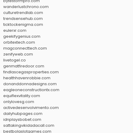
bytestormpro.com
wanderlustchrono.com
culturetrendlab.com
trendsensehub.com
ticktockenigma.com
eulerxr.com
geekifygenius.com
orbitextech.com
magconnecttech.com
zenifyweb.com
livetogel.co
genmatfiredoor.com
findlascegasproperties.com
healthhavenrobbie.com
donanddonnadesigns.com
eagleoneconstructiontx.com
equiflexvitality.com
onlylovesg.com
activedesenvolvimento.com
dailyhubpages.com
idnplaysbobet.com
sattakingvikidadacall.com
bestbolaslotgames.com