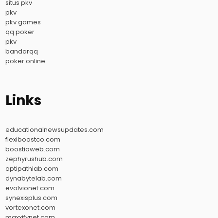
situs pkv
pkv
pkv games
qq poker
pkv
bandarqq
poker online
Links
educationalnewsupdates.com
flexiboostco.com
boostioweb.com
zephyrushub.com
optipathlab.com
dynabytelab.com
evolvionet.com
synexisplus.com
vortexonet.com
maxxifynet.com