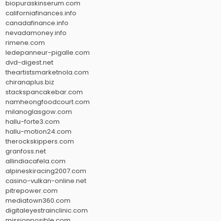
biopuraskinserum.com
californiafinances.info
canadafinance.info
nevadamoney.info
rimene.com
ledepanneur-pigalle.com
dvd-digest.net
theartistsmarketnola.com
chiranaplus.biz
stackspancakebar.com
namheongfoodcourt.com
milanoglasgow.com
hallu-forte3.com
hallu-motion24.com
therockskippers.com
granfoss.net
allindiacafela.com
alpineskiracing2007.com
casino-vulkan-online.net
pitrepower.com
mediatown360.com
digitaleyestrainclinic.com
missionposible.com