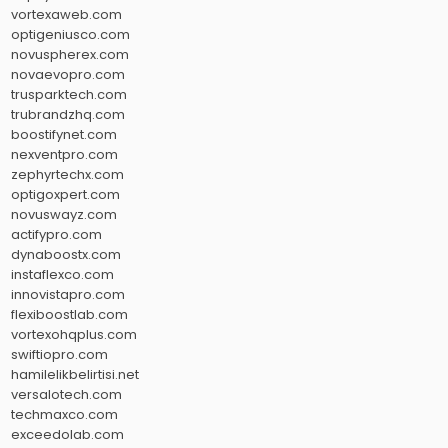
vortexaweb.com
optigeniusco.com
novuspherex.com
novaevopro.com
trusparktech.com
trubrandzhq.com
boostifynet.com
nexventpro.com
zephyrtechx.com
optigoxpert.com
novuswayz.com
actifypro.com
dynaboostx.com
instaflexco.com
innovistapro.com
flexiboostlab.com
vortexohqplus.com
swiftiopro.com
hamilelikbelirtisi.net
versalotech.com
techmaxco.com
exceedolab.com