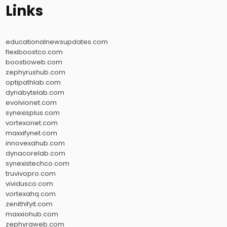
Links
educationalnewsupdates.com
flexiboostco.com
boostioweb.com
zephyrushub.com
optipathlab.com
dynabytelab.com
evolvionet.com
synexisplus.com
vortexonet.com
maxxifynet.com
innovexahub.com
dynacorelab.com
synexistechco.com
truvivopro.com
vividusco.com
vortexahq.com
zenithifyit.com
maxxiohub.com
zephyraweb.com