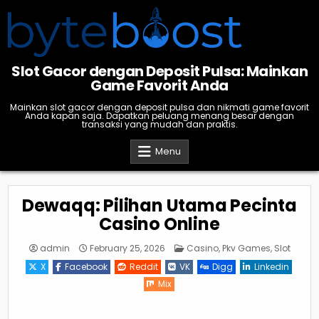
Skip
to
content
Slot Gacor dengan Deposit Pulsa: Mainkan
Game Favorit Anda
Mainkan slot gacor dengan deposit pulsa dan nikmati game favorit
Anda kapan saja. Dapatkan peluang menang besar dengan
transaksi yang mudah dan praktis.
Menu
Dewaqq: Pilihan Utama Pecinta
Casino Online
Posted
admin
February 25, 2026
Casino
,
Pkv Games
,
Slot
in
X
Facebook
Reddit
VK
Digg
Linkedin
Mix