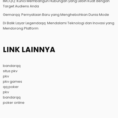
IMCQQ: Kunci Membangun Hubungan yang Lebih Kuat dengan
Target Audiens Anda
Gemarqq: Pernyataan Baru yang Menghebohkan Dunia Mode
Di Balik Layar Legendaqq: Mendalami Teknologi dan Inovasi yang
Mendorong Platform
LINK LAINNYA
bandarqq
situs pkv
pkv
pkv games
qq poker
pkv
bandarqq
poker online