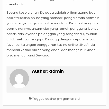
membantu.
Secara keseluruhan, Dewaqq adalah pilihan utama bagi
pecinta kasino online yang mencari pengalaman bermain
yang menyenangkan dan bermanfaat. Dengan beragam
permainannya, antarmuka yang ramah pengguna, bonus
besar, dan layanan pelanggan yang sangat baik, mudah
untuk melihat mengapa Dewaqq dengan cepat menjadi
favorit di kalangan penggemar kasino online. Jika Anda
mencari kasino online yang andal dan menghibur, Anda
bisa mengunjungi Dewaqq.
Author:
admin
Tagged
casino
,
pkv games
,
slot