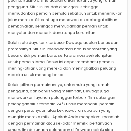
pecinta kasino online adalah antarmukanya yang ramah
pengguna. Situs ini mudah dinavigasi, sehingga
memudahkan pemain pemula sekalipun untuk menemukan
jalan mereka. Situs ini juga menawarkan berbagai pilihan
pembayaran, sehingga memudahkan pemain untuk
menyetor dan menarik dana tanpa kerumitan.
Salah satu daya tarik terbesar Dewaqq adalah bonus dan
promosinya. Situs ini menawarkan bonus sambutan yang
besar untuk pemain baru, serta promosi berkelanjutan
untuk pemain lama. Bonus ini dapat membantu pemain
meningkatkan uang mereka dan meningkatkan peluang
mereka untuk menang besar.
Selain pilihan permainannya, antarmuka yang ramah
pengguna, dan bonus yang melimpah, Dewaqq juga
menawarkan layanan pelanggan terbaik. Tim dukungan
pelanggan situs tersedia 24/7 untuk membantu pemain
dengan pertanyaan atau kekhawatiran apa pun yang
mungkin mereka miliki. Apakah Anda mengalami masalah
dengan permainan atau sekadar memiliki pertanyaan
umum, tim dukungan pelanggan di Dewaqq selalu siap