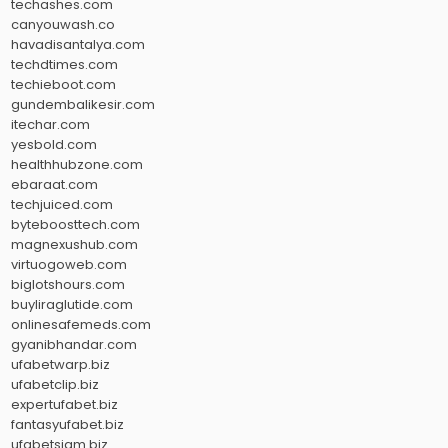
techashes.com
canyouwash.co
havadisantalya.com
techdtimes.com
techieboot.com
gundembalikesir.com
itechar.com
yesbold.com
healthhubzone.com
ebaraat.com
techjuiced.com
byteboosttech.com
magnexushub.com
virtuogoweb.com
biglotshours.com
buyliraglutide.com
onlinesafemeds.com
gyanibhandar.com
ufabetwarp.biz
ufabetclip.biz
expertufabet.biz
fantasyufabet.biz
ufabetsiam.biz