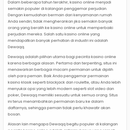
Dalam beberapa tahun terakhir, kasino online menjadi
semakin populer di kalangan penggemar perjudian.
Dengan kemudahan bermain dari kenyamanan rumah
Anda sendiri, tidak mengherankan jika semakin banyak
orang yang beralih ke kasino online untuk memperbaiki
perjudian mereka. Salah satu kasino online yang
mendapatkan banyak perhatian di industri ini adalah
Dewaqq.
Dewaqq adalah pilihan utama bagi pecinta kasino online
karena berbagai alasan. Pertama dan terpenting, situs ini
menawarkan berbagai macam permainan untuk dipilih
oleh para pemain. Baik Anda penggemar permainan
kasino klasik seperti blackjack dan roulette, atau Anda lebih
menyukai opsi yang lebih modern seperti slot video dan
poker, Dewaqq memiliki sesuatu untuk semua orang. Situs
ini terus menambahkan permainan baru ke dalam
daftarnya, sehingga pemain tidak perlu khawatir akan
bosan.
Alasan lain mengapa Dewaqq begitu populer di kalangan