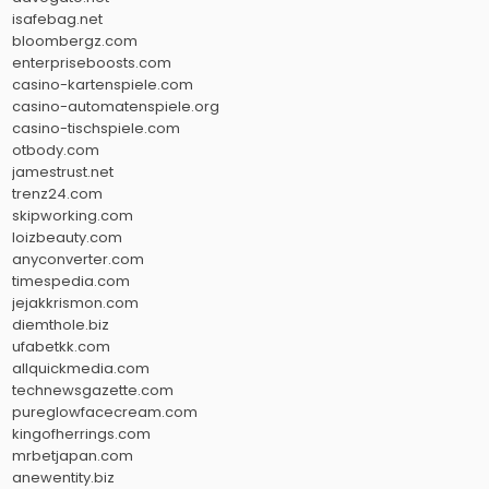
isafebag.net
bloombergz.com
enterpriseboosts.com
casino-kartenspiele.com
casino-automatenspiele.org
casino-tischspiele.com
otbody.com
jamestrust.net
trenz24.com
skipworking.com
loizbeauty.com
anyconverter.com
timespedia.com
jejakkrismon.com
diemthole.biz
ufabetkk.com
allquickmedia.com
technewsgazette.com
pureglowfacecream.com
kingofherrings.com
mrbetjapan.com
anewentity.biz