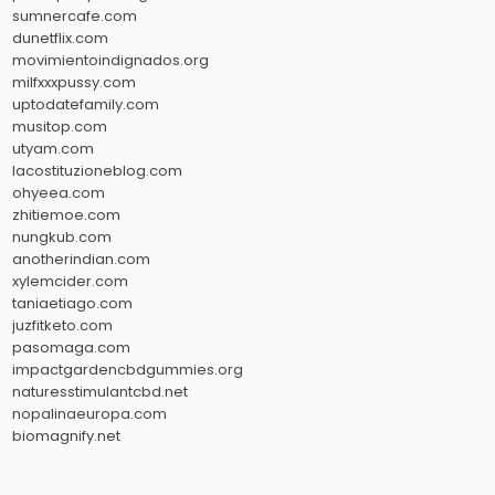
sumnercafe.com
dunetflix.com
movimientoindignados.org
milfxxxpussy.com
uptodatefamily.com
musitop.com
utyam.com
lacostituzioneblog.com
ohyeea.com
zhitiemoe.com
nungkub.com
anotherindian.com
xylemcider.com
taniaetiago.com
juzfitketo.com
pasomaga.com
impactgardencbdgummies.org
naturesstimulantcbd.net
nopalinaeuropa.com
biomagnify.net