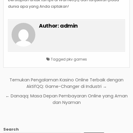
dunia apa yang Anda ciptakan!
Author:
admin
Tagged
pkv games
Post
Temukan Pengalaman Kasino Online Terbaik dengan
navigation
AktifQQ: Game-Changer di Industri →
← Danaqq: Masa Depan Pembayaran Online yang Aman
dan Nyaman
Search