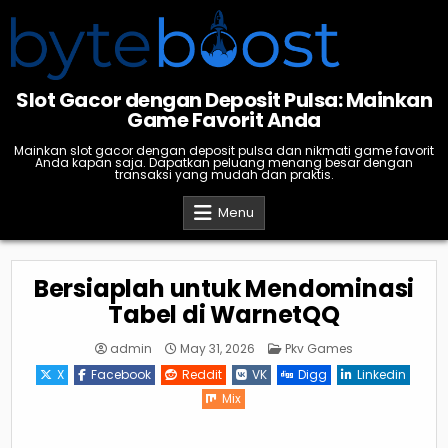
Skip
to
content
Slot Gacor dengan Deposit Pulsa: Mainkan
Game Favorit Anda
Mainkan slot gacor dengan deposit pulsa dan nikmati game favorit
Anda kapan saja. Dapatkan peluang menang besar dengan
transaksi yang mudah dan praktis.
Menu
Bersiaplah untuk Mendominasi
Tabel di WarnetQQ
Posted
admin
May 31, 2026
Pkv Games
in
X
Facebook
Reddit
VK
Digg
Linkedin
Mix