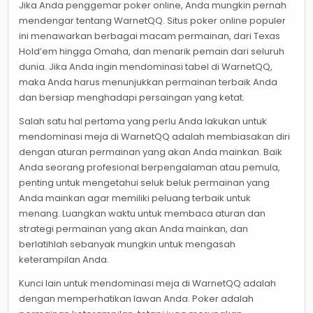
Jika Anda penggemar poker online, Anda mungkin pernah
mendengar tentang WarnetQQ. Situs poker online populer
ini menawarkan berbagai macam permainan, dari Texas
Hold’em hingga Omaha, dan menarik pemain dari seluruh
dunia. Jika Anda ingin mendominasi tabel di WarnetQQ,
maka Anda harus menunjukkan permainan terbaik Anda
dan bersiap menghadapi persaingan yang ketat.
Salah satu hal pertama yang perlu Anda lakukan untuk
mendominasi meja di WarnetQQ adalah membiasakan diri
dengan aturan permainan yang akan Anda mainkan. Baik
Anda seorang profesional berpengalaman atau pemula,
penting untuk mengetahui seluk beluk permainan yang
Anda mainkan agar memiliki peluang terbaik untuk
menang. Luangkan waktu untuk membaca aturan dan
strategi permainan yang akan Anda mainkan, dan
berlatihlah sebanyak mungkin untuk mengasah
keterampilan Anda.
Kunci lain untuk mendominasi meja di WarnetQQ adalah
dengan memperhatikan lawan Anda. Poker adalah