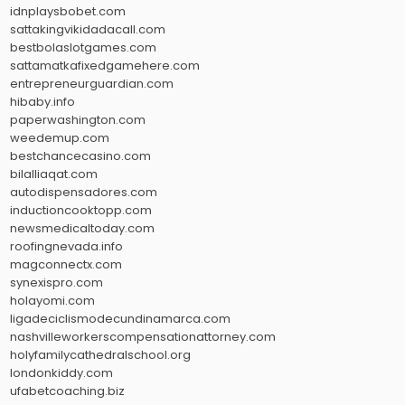
idnplaysbobet.com
sattakingvikidadacall.com
bestbolaslotgames.com
sattamatkafixedgamehere.com
entrepreneurguardian.com
hibaby.info
paperwashington.com
weedemup.com
bestchancecasino.com
bilalliaqat.com
autodispensadores.com
inductioncooktopp.com
newsmedicaltoday.com
roofingnevada.info
magconnectx.com
synexispro.com
holayomi.com
ligadeciclismodecundinamarca.com
nashvilleworkerscompensationattorney.com
holyfamilycathedralschool.org
londonkiddy.com
ufabetcoaching.biz