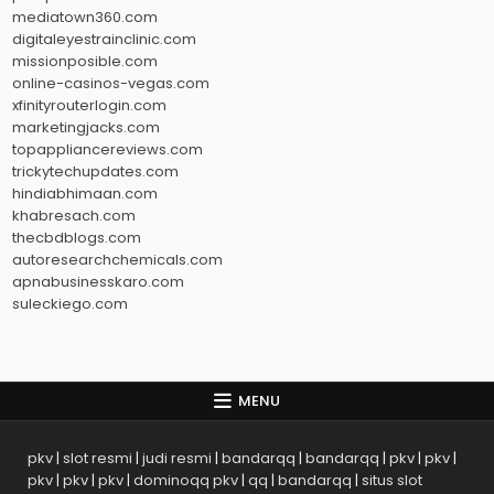
mediatown360.com
digitaleyestrainclinic.com
missionposible.com
online-casinos-vegas.com
xfinityrouterlogin.com
marketingjacks.com
topappliancereviews.com
trickytechupdates.com
hindiabhimaan.com
khabresach.com
thecbdblogs.com
autoresearchchemicals.com
apnabusinesskaro.com
suleckiego.com
MENU
pkv
|
slot resmi
|
judi resmi
|
bandarqq
|
bandarqq
|
pkv
|
pkv
|
pkv
|
pkv
|
pkv
|
dominoqq pkv
|
qq
|
bandarqq
|
situs slot