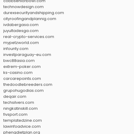
cobbseniorbowl.com
technowdesign.com
durexsecurityandshipping.com
cityroofingandplannig.com
ivdabergasa.com
juyultadesga.com
real-crypto-services.com
mypetzworld.com
infounty.com
investparaguay-eu.com
bwc88asia.com
extrem-poker.com
ks-casino.com
carcarepoints.com
thedoodlebreeders.com
grupohugodias.com
deqair.com
techsilvers.com
ningkatinskill.com
fivsport.com
templatedzine.com
lawinfoadvice.com
phenqdietplan.org