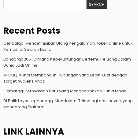
SEARCH
Recent Posts
Centralqq: Mendefinisikan Ulang Pengalaman Poker Online untuk
Pemain di Seluruh Dunia
Bandarqq365 : Dimana Keberuntungan Bertemu Peluang Dalam
Dunia Judi Online
IMCQQ: Kunci Membangun Hubungan yang Lebih Kuat dengan
Target Audiens Anda
Gemarqq: Pernyataan Baru yang Menghebohkan Dunia Mode
Di Balik Layar Legendaqq: Mendalami Teknologi dan Inovasi yang
Mendorong Platform
LINK LAINNYA