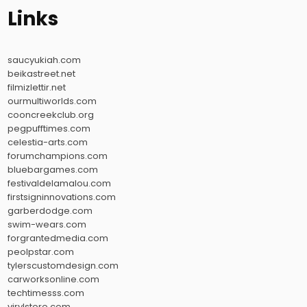
Links
saucyukiah.com
beikastreet.net
filmizlettir.net
ourmultiworlds.com
cooncreekclub.org
pegpufftimes.com
celestia-arts.com
forumchampions.com
bluebargames.com
festivaldelamalou.com
firstsigninnovations.com
garberdodge.com
swim-wears.com
forgrantedmedia.com
peolpstar.com
tylerscustomdesign.com
carworksonline.com
techtimesss.com
virylstore.com