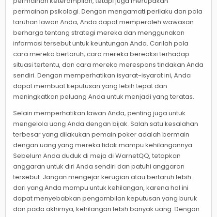
permainan keterampilan, tetapi juga merupakan
permainan psikologi. Dengan mengamati perilaku dan pola
taruhan lawan Anda, Anda dapat memperoleh wawasan
berharga tentang strategi mereka dan menggunakan
informasi tersebut untuk keuntungan Anda. Carilah pola
cara mereka bertaruh, cara mereka bereaksi terhadap
situasi tertentu, dan cara mereka merespons tindakan Anda
sendiri. Dengan memperhatikan isyarat-isyarat ini, Anda
dapat membuat keputusan yang lebih tepat dan
meningkatkan peluang Anda untuk menjadi yang teratas.
Selain memperhatikan lawan Anda, penting juga untuk
mengelola uang Anda dengan bijak. Salah satu kesalahan
terbesar yang dilakukan pemain poker adalah bermain
dengan uang yang mereka tidak mampu kehilangannya.
Sebelum Anda duduk di meja di WarnetQQ, tetapkan
anggaran untuk diri Anda sendiri dan patuhi anggaran
tersebut. Jangan mengejar kerugian atau bertaruh lebih
dari yang Anda mampu untuk kehilangan, karena hal ini
dapat menyebabkan pengambilan keputusan yang buruk
dan pada akhirnya, kehilangan lebih banyak uang. Dengan