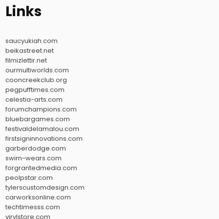
Links
saucyukiah.com
beikastreet.net
filmizlettir.net
ourmultiworlds.com
cooncreekclub.org
pegpufftimes.com
celestia-arts.com
forumchampions.com
bluebargames.com
festivaldelamalou.com
firstsigninnovations.com
garberdodge.com
swim-wears.com
forgrantedmedia.com
peolpstar.com
tylerscustomdesign.com
carworksonline.com
techtimesss.com
virylstore.com