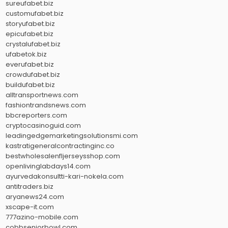
sureufabet.biz
customufabet.biz
storyufabet.biz
epicufabet.biz
crystalufabet.biz
ufabetok.biz
everufabet.biz
crowdufabet.biz
buildufabet.biz
alltransportnews.com
fashiontrandsnews.com
bbcreporters.com
cryptocasinoguid.com
leadingedgemarketingsolutionsmi.com
kastratigeneralcontractinginc.co
bestwholesalenfljerseysshop.com
openlivinglabdays14.com
ayurvedakonsultti-kari-nokela.com
antitraders.biz
aryanews24.com
xscape-it.com
777azino-mobile.com
cobbseniorbowl.com