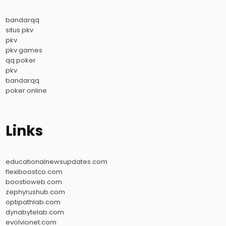
bandarqq
situs pkv
pkv
pkv games
qq poker
pkv
bandarqq
poker online
Links
educationalnewsupdates.com
flexiboostco.com
boostioweb.com
zephyrushub.com
optipathlab.com
dynabytelab.com
evolvionet.com