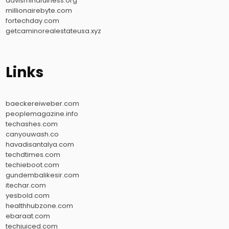
davismindfulness.org
millionairebyte.com
fortechday.com
getcaminorealestateusa.xyz
Links
baeckereiweber.com
peoplemagazine.info
techashes.com
canyouwash.co
havadisantalya.com
techdtimes.com
techieboot.com
gundembalikesir.com
itechar.com
yesbold.com
healthhubzone.com
ebaraat.com
techjuiced.com