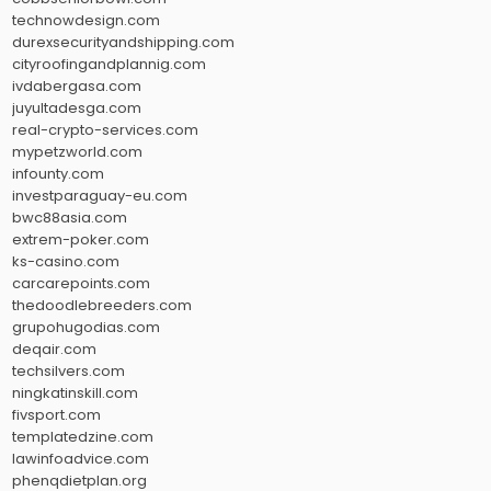
technowdesign.com
durexsecurityandshipping.com
cityroofingandplannig.com
ivdabergasa.com
juyultadesga.com
real-crypto-services.com
mypetzworld.com
infounty.com
investparaguay-eu.com
bwc88asia.com
extrem-poker.com
ks-casino.com
carcarepoints.com
thedoodlebreeders.com
grupohugodias.com
deqair.com
techsilvers.com
ningkatinskill.com
fivsport.com
templatedzine.com
lawinfoadvice.com
phenqdietplan.org