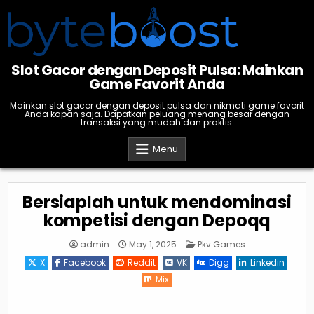
Skip
to
content
Slot Gacor dengan Deposit Pulsa: Mainkan
Game Favorit Anda
Mainkan slot gacor dengan deposit pulsa dan nikmati game favorit
Anda kapan saja. Dapatkan peluang menang besar dengan
transaksi yang mudah dan praktis.
Menu
Bersiaplah untuk mendominasi
kompetisi dengan Depoqq
Posted
admin
May 1, 2025
Pkv Games
in
X
Facebook
Reddit
VK
Digg
Linkedin
Mix