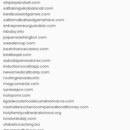
idnplaysbobet.com
sattakingvikidadacall.com
bestbolaslotgames.com
sattamatkafixedgamehere.com
entrepreneurguardian.com
hibaby.info
paperwashington.com
weedemup.com
bestchancecasino.com
bilalliaqat.com
autodispensadores.com
inductioncooktopp.com
newsmedicaltoday.com
roofingnevada.info
magconnectx.com
synexispro.com
holayomi.com
ligadeciclismodecundinamarca.com
nashvilleworkerscompensationattorney.com
holyfamilycathedralschool.org
londonkiddy.com
ufabetcoaching.biz