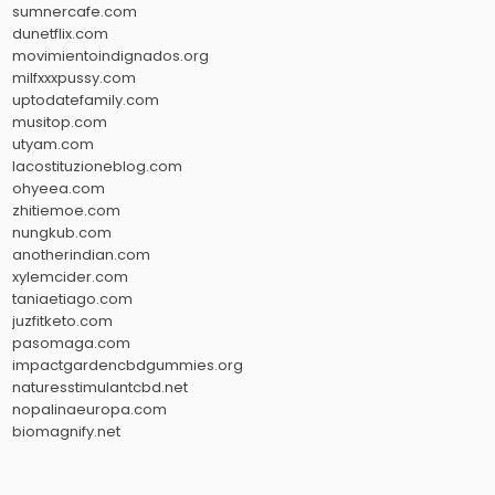
sumnercafe.com
dunetflix.com
movimientoindignados.org
milfxxxpussy.com
uptodatefamily.com
musitop.com
utyam.com
lacostituzioneblog.com
ohyeea.com
zhitiemoe.com
nungkub.com
anotherindian.com
xylemcider.com
taniaetiago.com
juzfitketo.com
pasomaga.com
impactgardencbdgummies.org
naturesstimulantcbd.net
nopalinaeuropa.com
biomagnify.net