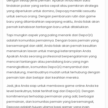
dengan setiap jenis pemain. Apakah Anda lebih suka
tindakan poker yang serba cepat atau pemikiran strategis
yang diperlukan untuk domino, Depoqq memiliki sesuatu
untuk semua orang. Dengan pembaruan rutin dan game
baru yang ditambahkan sepanjang waktu, Anda tidak akan
pernah kehabisan tantangan baru untuk ditaklukkan.
Tapi mungkin aspek yang paling menarik dari DepoQQ
adalah komunitas pemainnya. Dengan basis pemain yang
bersemangat dan aktif, Anda tidak akan pernah kesulitan
menemukan lawan untuk menguji keterampilan Anda.
Apakah Anda seorang profesional berpengalaman yang
mencari tantangan atau pendatang baru yang ingin
meningkatkan, komunitas DepoQQ menyambut dan
mendukung, membuatnya mudah untuk terhubung dengan
pemain lain dan belajar dari keahlian mereka.
Jadi, jika Anda siap untuk membawa game online Anda ke
level berikutnya, tidak terlihat lagi dari DepoQQ. Dengan
komitmennya terhadap permainan yang adil, berbagai
permainan, dan komunitas pemain yang bersemangat,
Depoqq adalah tujuan utama bagi gamer yang ingin