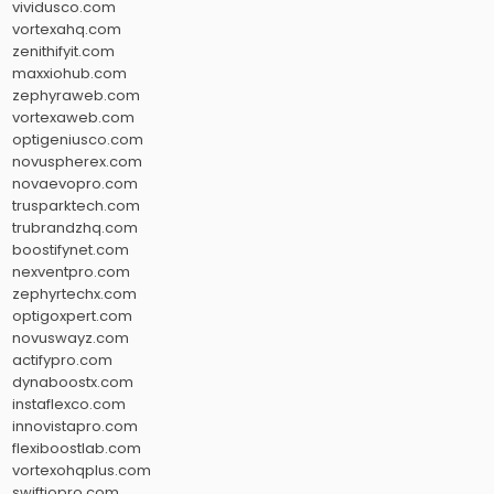
vividusco.com
vortexahq.com
zenithifyit.com
maxxiohub.com
zephyraweb.com
vortexaweb.com
optigeniusco.com
novuspherex.com
novaevopro.com
trusparktech.com
trubrandzhq.com
boostifynet.com
nexventpro.com
zephyrtechx.com
optigoxpert.com
novuswayz.com
actifypro.com
dynaboostx.com
instaflexco.com
innovistapro.com
flexiboostlab.com
vortexohqplus.com
swiftiopro.com