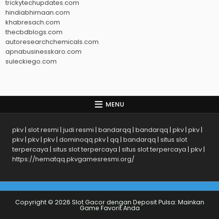
trickytechupdates.com
hindiabhimaan.com
khabresach.com
thecbdblogs.com
autoresearchchemicals.com
apnabusinesskaro.com
suleckiego.com
MENU
pkv
|
slot resmi
|
judi resmi
|
bandarqq
|
bandarqq
|
pkv
|
pkv
|
pkv
|
pkv
|
pkv
|
dominoqq pkv
|
qq
|
bandarqq
|
situs slot
terpercaya
|
situs slot terpercaya
|
situs slot terpercaya
|
pkv
|
https://hematqq.pkvgamesresmi.org/
Copyright © 2026 Slot Gacor dengan Deposit Pulsa: Mainkan
Game Favorit Anda