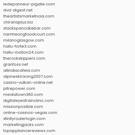
ledepanneur-pigalle.com
dvd-digest.net
theartistsmarketnola.com
chiranaplus.biz
stackspancakebar.com
namheongfoodcourt.com
milanoglasgow.com
hallu-forte3.com
hallu-motion24.com
therockskippers.com
granfoss.net
allindiacafela.com
alpineskiracing2007.com
casino-vulkan-online.net
pitrepower.com
mediatown360.com
digitaleyestrainclinic.com
missionposible.com
online-casinos-vegas.com
xfinityrouterlogin.com
marketingjacks.com
topappliancereviews.com