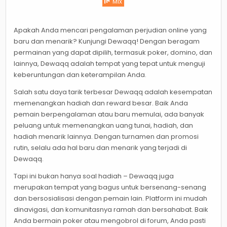
Mix
Apakah Anda mencari pengalaman perjudian online yang
baru dan menarik? Kunjungi Dewaqq! Dengan beragam
permainan yang dapat dipilih, termasuk poker, domino, dan
lainnya, Dewaqq adalah tempat yang tepat untuk menguji
keberuntungan dan keterampilan Anda.
Salah satu daya tarik terbesar Dewaqq adalah kesempatan
memenangkan hadiah dan reward besar. Baik Anda
pemain berpengalaman atau baru memulai, ada banyak
peluang untuk memenangkan uang tunai, hadiah, dan
hadiah menarik lainnya. Dengan turnamen dan promosi
rutin, selalu ada hal baru dan menarik yang terjadi di
Dewaqq.
Tapi ini bukan hanya soal hadiah – Dewaqq juga
merupakan tempat yang bagus untuk bersenang-senang
dan bersosialisasi dengan pemain lain. Platform ini mudah
dinavigasi, dan komunitasnya ramah dan bersahabat. Baik
Anda bermain poker atau mengobrol di forum, Anda pasti