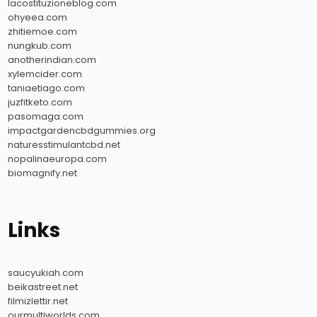
lacostituzioneblog.com
ohyeea.com
zhitiemoe.com
nungkub.com
anotherindian.com
xylemcider.com
taniaetiago.com
juzfitketo.com
pasomaga.com
impactgardencbdgummies.org
naturesstimulantcbd.net
nopalinaeuropa.com
biomagnify.net
Links
saucyukiah.com
beikastreet.net
filmizlettir.net
ourmultiworlds.com