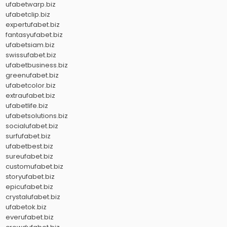
ufabetwarp.biz
ufabetclip.biz
expertufabet.biz
fantasyufabet.biz
ufabetsiam.biz
swissufabet.biz
ufabetbusiness.biz
greenufabet.biz
ufabetcolor.biz
extraufabet.biz
ufabetlife.biz
ufabetsolutions.biz
socialufabet.biz
surfufabet.biz
ufabetbest.biz
sureufabet.biz
customufabet.biz
storyufabet.biz
epicufabet.biz
crystalufabet.biz
ufabetok.biz
everufabet.biz