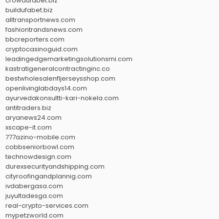
crowdufabet.biz
buildufabet.biz
alltransportnews.com
fashiontrandsnews.com
bbcreporters.com
cryptocasinoguid.com
leadingedgemarketingsolutionsmi.com
kastratigeneralcontractinginc.co
bestwholesalenfljerseysshop.com
openlivinglabdays14.com
ayurvedakonsultti-kari-nokela.com
antitraders.biz
aryanews24.com
xscape-it.com
777azino-mobile.com
cobbseniorbowl.com
technowdesign.com
durexsecurityandshipping.com
cityroofingandplannig.com
ivdabergasa.com
juyultadesga.com
real-crypto-services.com
mypetzworld.com