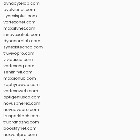
dynabytelab.com
evolvionet.com
synexisplus.com
vortexonet.com
maxxifynet.com
innovexahub.com
dynacorelab.com
synexistechco.com
truvivopro.com
vividusco.com
vortexahq.com
zenithifyit.com
maxxiohub.com
zephyraweb.com
vortexaweb.com
optigeniusco.com
novuspherex.com
novaevopro.com
trusparktech.com
trubrandzhq.com
boostifynet.com
nexventpro.com