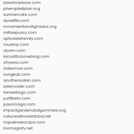
lawinfoadvice.com
phenqdietplan.org
sumnercafe.com
dunetflix.com
movimientoindignados.org
milfxxxpussy.com
uptodatefamily.com
musitop.com
utyam.com
lacostituzioneblog.com
ohyeea.com
zhitiemoe.com
nungkub.com
anotherindian.com
xylemcider.com
taniaetiago.com
juzfitketo.com
pasomaga.com
impactgardencbdgummies.org
naturesstimulantcbd.net
nopalinaeuropa.com
biomagnify.net