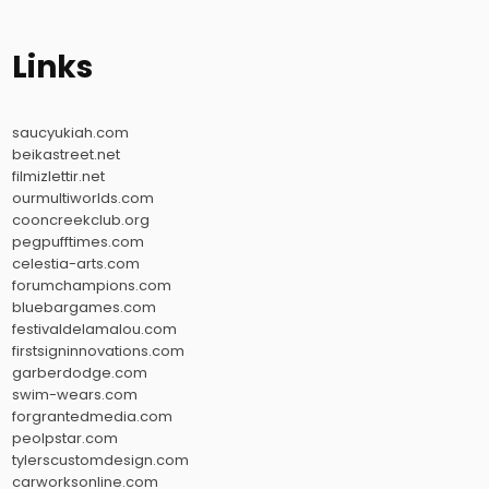
Links
saucyukiah.com
beikastreet.net
filmizlettir.net
ourmultiworlds.com
cooncreekclub.org
pegpufftimes.com
celestia-arts.com
forumchampions.com
bluebargames.com
festivaldelamalou.com
firstsigninnovations.com
garberdodge.com
swim-wears.com
forgrantedmedia.com
peolpstar.com
tylerscustomdesign.com
carworksonline.com