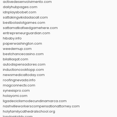
activedesenvolvimento.com
dailyhubpages.com
idnplaysbobet.com
sattakingvikidadacall.com
bestbolaslotgames.com
sattamatkafixedgamehere.com
entrepreneurguardian.com
hibaby.info
paperwashington.com
weedemup.com
bestchancecasino.com
bilalliaqat.com
autodispensadores.com
inductioncooktopp.com
newsmedicaltoday.com
roofingnevada.info
magconnectx.com
synexispro.com
holayomi.com
ligadeciclismodecundinamarca.com
nashvilleworkerscompensationattorney.com
holyfamilycathedralschool.org
londonkiddy.com