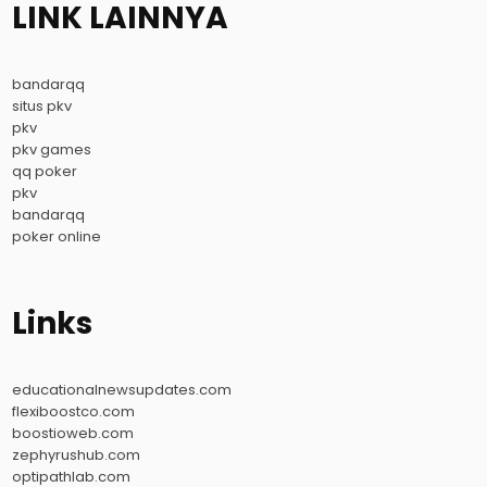
LINK LAINNYA
bandarqq
situs pkv
pkv
pkv games
qq poker
pkv
bandarqq
poker online
Links
educationalnewsupdates.com
flexiboostco.com
boostioweb.com
zephyrushub.com
optipathlab.com