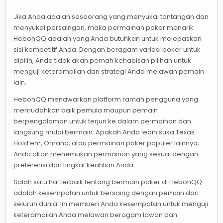
Jika Anda adalah seseorang yang menyukai tantangan dan
menyukai persaingan, maka permainan poker menarik
HebohQQ adalah yang Anda butuhkan untuk melepaskan
sisi kompetitif Anda. Dengan beragam variasi poker untuk
dipilih, Anda tidak akan pernah kehabisan pilihan untuk
menguji keterampilan dan strategi Anda melawan pemain
lain.
HebohQQ menawarkan platform ramah pengguna yang
memudahkan baik pemula maupun pemain
berpengalaman untuk terjun ke dalam permainan dan
langsung mulai bermain. Apakah Anda lebih suka Texas
Hold’em, Omaha, atau permainan poker populer lainnya,
Anda akan menemukan permainan yang sesuai dengan
preferensi dan tingkat keahlian Anda.
Salah satu hal terbaik tentang bermain poker di HebohQQ
adalah kesempatan untuk bersaing dengan pemain dari
seluruh dunia. Ini memberi Anda kesempatan untuk menguji
keterampilan Anda melawan beragam lawan dan