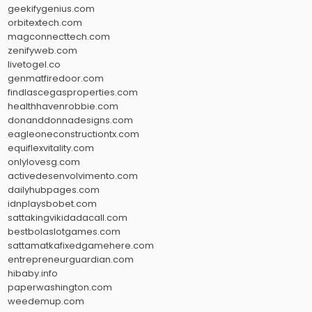
geekifygenius.com
orbitextech.com
magconnecttech.com
zenifyweb.com
livetogel.co
genmatfiredoor.com
findlascegasproperties.com
healthhavenrobbie.com
donanddonnadesigns.com
eagleoneconstructiontx.com
equiflexvitality.com
onlylovesg.com
activedesenvolvimento.com
dailyhubpages.com
idnplaysbobet.com
sattakingvikidadacall.com
bestbolaslotgames.com
sattamatkafixedgamehere.com
entrepreneurguardian.com
hibaby.info
paperwashington.com
weedemup.com