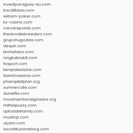
investparaguay-eu.com
bwc88asia.com
extrem-poker.com
ks-casino.com
carcarepoints.com
thedoodlebreeders.com
grupohugodias.com
deqair.com
techsilvers.com
ningkatinskill.com
fivsport.com
templatedzine.com
lawinfoadvice.com
phenqdietplan.org
sumnercafe.com
dunetflix.com
movimientoindignados.org
milfxxxpussy.com
uptodatefamily.com
musitop.com
utyam.com
lacostituzioneblog.com