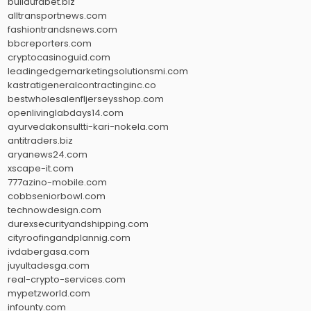
buildufabet.biz
alltransportnews.com
fashiontrandsnews.com
bbcreporters.com
cryptocasinoguid.com
leadingedgemarketingsolutionsmi.com
kastratigeneralcontractinginc.co
bestwholesalenfljerseysshop.com
openlivinglabdays14.com
ayurvedakonsultti-kari-nokela.com
antitraders.biz
aryanews24.com
xscape-it.com
777azino-mobile.com
cobbseniorbowl.com
technowdesign.com
durexsecurityandshipping.com
cityroofingandplannig.com
ivdabergasa.com
juyultadesga.com
real-crypto-services.com
mypetzworld.com
infounty.com