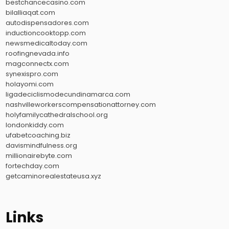
bestchancecasino.com
bilalliaqat.com
autodispensadores.com
inductioncooktopp.com
newsmedicaltoday.com
roofingnevada.info
magconnectx.com
synexispro.com
holayomi.com
ligadeciclismodecundinamarca.com
nashvilleworkerscompensationattorney.com
holyfamilycathedralschool.org
londonkiddy.com
ufabetcoaching.biz
davismindfulness.org
millionairebyte.com
fortechday.com
getcaminorealestateusa.xyz
Links