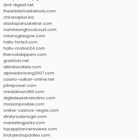
dvd-digest.net
theartistsmarketnola.com
chiranaplus.biz
stackspancakebar.com
namheongfoodcourt.com
milanoglasgow.com
hallu-forte3.com
hallu-motion24.com
therockskippers.com
granfoss.net
allindiacafela.com
alpineskiracing2007.com
casino-vulkan-online.net
pitrepower.com
mediatown360.com
digitaleyestrainclinic.com
missionposible.com
online-casinos-vegas.com
xfinityrouterlogin.com
marketingjacks.com
topappliancereviews.com
trickytechupdates.com