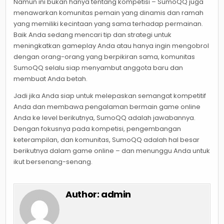
Namun ini bukan hanya tentang kompetisi – SumoQQ juga
menawarkan komunitas pemain yang dinamis dan ramah
yang memiliki kecintaan yang sama terhadap permainan.
Baik Anda sedang mencari tip dan strategi untuk
meningkatkan gameplay Anda atau hanya ingin mengobrol
dengan orang-orang yang berpikiran sama, komunitas
SumoQQ selalu siap menyambut anggota baru dan
membuat Anda betah.
Jadi jika Anda siap untuk melepaskan semangat kompetitif
Anda dan membawa pengalaman bermain game online
Anda ke level berikutnya, SumoQQ adalah jawabannya.
Dengan fokusnya pada kompetisi, pengembangan
keterampilan, dan komunitas, SumoQQ adalah hal besar
berikutnya dalam game online – dan menunggu Anda untuk
ikut bersenang-senang.
Author:
admin