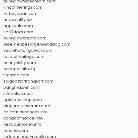
pureglowfacecream.com
kingofherrings.com
mrbetjapan.com
anewentity.biz
appkuala.com
seo7days.com
pureglowcream.com
bloemenbezorgenvandaag.com
secrettohairgrowth.com
tasteofthaitogo.com
bunnynkitty.com
bezopasnik.org
fjmnxga.com
saigonstartransport.com
bangmaxwin.com
infonetive.com
epictacoshop.com
biopuraskinserum.com
californiafinances.info
canadafinance.info
nevadamoney.info
rimene.com
ledepanneur-pigalle.com