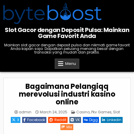
Skip
to
content
Slot Gacor dengan Deposit Pulsa: Mainkan
Game Favorit Anda
Mainkan slot gacor dengan deposit pulsa dan nikmati game favorit
Anda kapan saja. Dapatkan peluang menang besar dengan
transaksi yang mudah dan praktis.
Menu
Bagaimana Pelangiqq
merevolusi industri kasino
online
Posted
admin
March 24, 2025
Casino
,
Pkv Games
,
Slot
in
X
Facebook
Reddit
VK
Digg
Linkedin
Mix