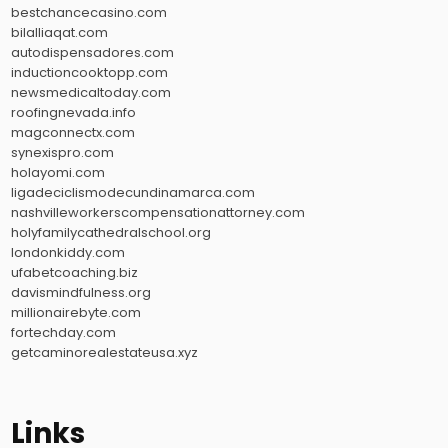
bestchancecasino.com
bilalliaqat.com
autodispensadores.com
inductioncooktopp.com
newsmedicaltoday.com
roofingnevada.info
magconnectx.com
synexispro.com
holayomi.com
ligadeciclismodecundinamarca.com
nashvilleworkerscompensationattorney.com
holyfamilycathedralschool.org
londonkiddy.com
ufabetcoaching.biz
davismindfulness.org
millionairebyte.com
fortechday.com
getcaminorealestateusa.xyz
Links