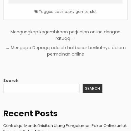
Tagged
casino
,
pkv games
,
slot
Post
Mengungkap kegembiraan perjudian online dengan
navigation
ratuqq →
← Mengapa Depoqq adalah hal besar berikutnya dalam
permainan online
Search
SEARCH
Recent Posts
Centralqq: Mendefinisikan Ulang Pengalaman Poker Online untuk