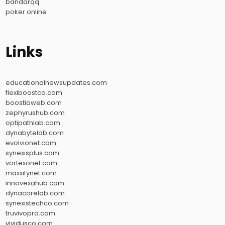
bandarqq
poker online
Links
educationalnewsupdates.com
flexiboostco.com
boostioweb.com
zephyrushub.com
optipathlab.com
dynabytelab.com
evolvionet.com
synexisplus.com
vortexonet.com
maxxifynet.com
innovexahub.com
dynacorelab.com
synexistechco.com
truvivopro.com
vividusco.com