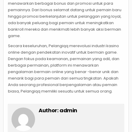
menawarkan berbagai bonus dan promosi untuk para
pemainnya. Dari bonus selamat datang untuk pemain baru
hingga promosi berkelanjutan untuk pelanggan yang loyal,
ada banyak peluang bagi pemain untuk meningkatkan
bankroll mereka dan menikmati lebih banyak aksi bermain
game.
Secara keseluruhan, Pelangiqq merevolusi industri kasino
online dengan pendekatan inovatif untuk bermain game.
Dengan fokus pada keamanan, permainan yang adil, dan
berbagai permainan, platform ini menawarkan
pengalaman bermain online yang benar -benar unik dan
menarik bagi para pemain dari semua tingkatan. Apakah
Anda seorang profesional berpengalaman atau pemain
biasa, Pelangiqq memiliki sesuatu untuk semua orang.
Author:
admin