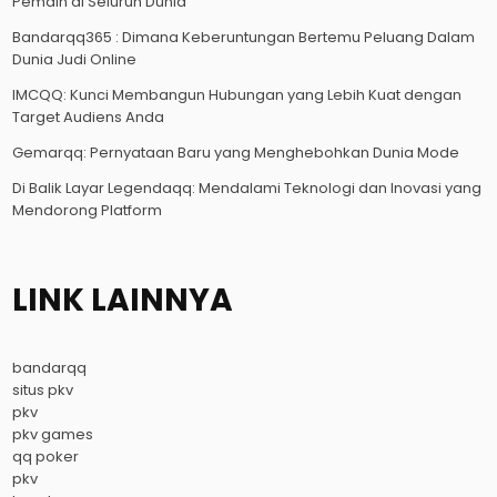
Pemain di Seluruh Dunia
Bandarqq365 : Dimana Keberuntungan Bertemu Peluang Dalam
Dunia Judi Online
IMCQQ: Kunci Membangun Hubungan yang Lebih Kuat dengan
Target Audiens Anda
Gemarqq: Pernyataan Baru yang Menghebohkan Dunia Mode
Di Balik Layar Legendaqq: Mendalami Teknologi dan Inovasi yang
Mendorong Platform
LINK LAINNYA
bandarqq
situs pkv
pkv
pkv games
qq poker
pkv