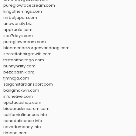
pureglowfacecream.com
kingofherrings.com
mrbetjapan.com
anewentity.biz
appkuala.com
seo7days.com
pureglowcream.com
bloemenbezorgenvandaag.com
secrettohairgrowth.com
tasteofthaitogo.com
bunnynkitty.com
bezopasnik.org
fjmnxga.com
saigonstartransport.com
bangmaxwin.com
infonetive.com
epictacoshop.com
biopuraskinserum.com
californiafinances.info
canadafinance.info
nevadamoney.info
rimene.com