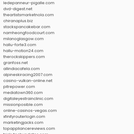
ledepanneur-pigalle.com
dvd-digest.net
theartistsmarketnola.com
chiranaplus.biz
stackspancakebar.com
namheongfoodcourt.com
milanoglasgow.com
hallu-forte3.com
hallu-motion24.com
therockskippers.com
granfoss.net
allindiacafela.com
alpineskiracing2007.com
casino-vulkan-online.net
pitrepower.com
mediatown360.com
digitaleyestrainclinic.com
missionposible.com
online-casinos-vegas.com
xfinityrouterlogin.com
marketingjacks.com
topappliancereviews.com