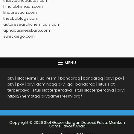
trickytechupdates.com
hindiabhimaan.com
khabresach.com
thecbdblogs.com
autoresearchchemicals.com
apnabusinesskaro.com
suleckiego.com
MENU
pkv
|
slot resmi
|
judi resmi
|
bandarqq
|
bandarqq
|
pkv
|
pkv
|
pkv
|
pkv
|
pkv
|
dominoqq pkv
|
qq
|
bandarqq
|
situs slot
terpercaya
|
situs slot terpercaya
|
situs slot terpercaya
|
pkv
|
https://hematqq.pkvgamesresmi.org/
Copyright © 2026 Slot Gacor dengan Deposit Pulsa: Mainkan
Game Favorit Anda