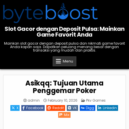
Skip
to
content
Slot Gacor dengan Deposit Pulsa: Mainkan
Game Favorit Anda
Mainkan slot gacor dengan deposit pulsa dan nikmati game favorit
Anda kapan saja. Dapatkan peluang menang besar dengan
transaksi yang mudah dan praktis.
Menu
Asikqq: Tujuan Utama
Penggemar Poker
Posted
admin
February 10, 2026
Pkv Games
in
X
Facebook
Reddit
VK
Digg
Linkedin
Mix