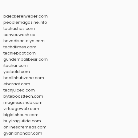
baeckereiweber.com
peoplemagazine.info
techashes.com
canyouwash.co
havadisantalya.com
techdtimes.com
techieboot.com
gundembalikesir.com
itechar.com
yesbold.com
healthhubzone.com
ebaraat.com
techjuiced.com
byteboosttech.com
magnexushub.com
virtuogoweb.com
biglotshours.com
buyliraglutide.com
onlinesafemeds.com
gyanibhandar.com