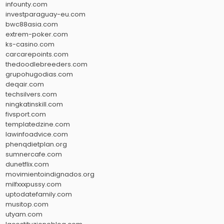
infounty.com
investparaguay-eu.com
bwc88asia.com
extrem-poker.com
ks-casino.com
carcarepoints.com
thedoodlebreeders.com
grupohugodias.com
deqair.com
techsilvers.com
ningkatinskill.com
fivsport.com
templatedzine.com
lawinfoadvice.com
phenqdietplan.org
sumnercafe.com
dunetflix.com
movimientoindignados.org
milfxxxpussy.com
uptodatefamily.com
musitop.com
utyam.com