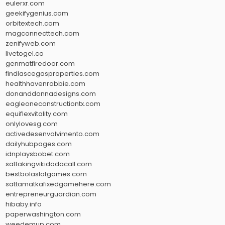
eulerxr.com
geekifygenius.com
orbitextech.com
magconnecttech.com
zenifyweb.com
livetogel.co
genmatfiredoor.com
findlascegasproperties.com
healthhavenrobbie.com
donanddonnadesigns.com
eagleoneconstructiontx.com
equiflexvitality.com
onlylovesg.com
activedesenvolvimento.com
dailyhubpages.com
idnplaysbobet.com
sattakingvikidadacall.com
bestbolaslotgames.com
sattamatkafixedgamehere.com
entrepreneurguardian.com
hibaby.info
paperwashington.com
weedemup.com