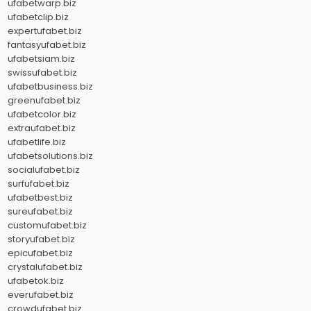
ufabetwarp.biz
ufabetclip.biz
expertufabet.biz
fantasyufabet.biz
ufabetsiam.biz
swissufabet.biz
ufabetbusiness.biz
greenufabet.biz
ufabetcolor.biz
extraufabet.biz
ufabetlife.biz
ufabetsolutions.biz
socialufabet.biz
surfufabet.biz
ufabetbest.biz
sureufabet.biz
customufabet.biz
storyufabet.biz
epicufabet.biz
crystalufabet.biz
ufabetok.biz
everufabet.biz
crowdufabet.biz