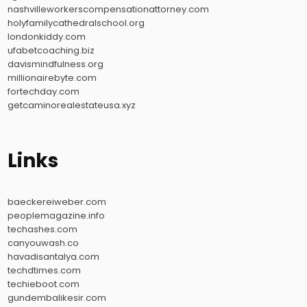
nashvilleworkerscompensationattorney.com
holyfamilycathedralschool.org
londonkiddy.com
ufabetcoaching.biz
davismindfulness.org
millionairebyte.com
fortechday.com
getcaminorealestateusa.xyz
Links
baeckereiweber.com
peoplemagazine.info
techashes.com
canyouwash.co
havadisantalya.com
techdtimes.com
techieboot.com
gundembalikesir.com