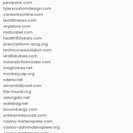
peolpstar.com
tylerscustomdesign.com
carworksonline.com
techtimesss.com
virylstore.com
motorstell.com
health150years.com
prescriptions-drug.org
technocrewsolution.com
viraltokvibes.com
vivianebritoimoveis.com
magforbes.net
monkeycap.org
sdenix.net
amarinhillcrest.com
the-tourist.org
advogato.net
isafebag.net
bloombergz.com
enterpriseboosts.com
casino-kartenspiele.com
casino-automatenspiele.org