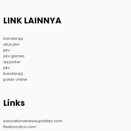
LINK LAINNYA
bandarqq
situs pkv
pkv
pkv games
qq poker
pkv
bandarqq
poker online
Links
educationalnewsupdates.com
flexiboostco.com