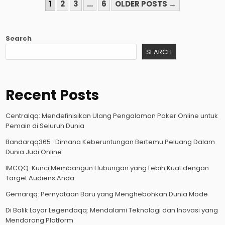
POSTS
1
2
3
…
6
OLDER POSTS →
PAGINATION
Search
SEARCH
Recent Posts
Centralqq: Mendefinisikan Ulang Pengalaman Poker Online untuk
Pemain di Seluruh Dunia
Bandarqq365 : Dimana Keberuntungan Bertemu Peluang Dalam
Dunia Judi Online
IMCQQ: Kunci Membangun Hubungan yang Lebih Kuat dengan
Target Audiens Anda
Gemarqq: Pernyataan Baru yang Menghebohkan Dunia Mode
Di Balik Layar Legendaqq: Mendalami Teknologi dan Inovasi yang
Mendorong Platform