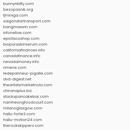
bunnynkitty.com
bezopasnik.org
fjmnxga.com
saigonstartransport.com
bangmaxwin.com
infonetive.com
epictacoshop.com
biopuraskinserum.com
californiafinances.info
canadafinance.info
nevadamoney.info
rimene.com
ledepanneur-pigalle.com
dvd-digest.net
theartistsmarketnola.com
chiranaplus.biz
stackspancakebar.com
namheongfoodcourt.com
milanoglasgow.com
hallu-forte3.com
hallu-motion24.com
therockskippers.com