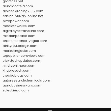
granfoss.net
allindiacafela.com
alpineskiracing2007.com
casino-vulkan-online.net
pitrepower.com
mediatown360.com
digitaleyestrainclinic.com
missionposible.com
online-casinos-vegas.com
xfinityrouterlogin.com
marketingjacks.com
topappliancereviews.com
trickytechupdates.com
hindiabhimaan.com
khabresach.com
thecbdblogs.com
autoresearchchemicals.com
apnabusinesskaro.com
suleckiego.com